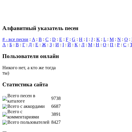
Алфавитный указатель песен
# - все песни
:
A
:
B
:
C
:
D
:
E
:
F
:
G
:
H
:
I
:
J
:
K
:
L
:
M
:
N
:
O
:
А
:
Б
:
В
:
Г
:
Д
:
Е
:
Ж
:
З
:
И
:
І
:
Й
:
К
:
Л
:
М
:
Н
:
О
:
П
:
Р
:
С
:
Пользователи онлайн
Никого нет, а кто же тогда
ты)
Статистика сайта
Всего песен в
9738
каталоге
Всего с аккордами
6687
Всего с
3891
комментариями
Всего пользователей
8427