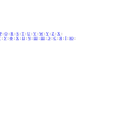
P
:
Q
:
R
:
S
:
T
:
U
:
V
:
W
:
Y
:
Z
:
X
:
Т
:
У
:
Ф
:
Х
:
Ц
:
Ч
:
Ш
:
Щ
:
Э
:
Є
:
Я
:
Ї
:
Ю
: