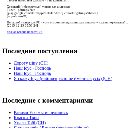
Забыли тюнер или думаете - а не купить ли...
Хороший (и бесплатный) тюнер для андроида -
Tuner - gStrings Free
(play.google.com/store/apps/details?id=org.cohortor.gstrings&hl=en)
(опробован!!!)
Неплохой тюнер для РС - хотя сторонние шумы иногда мешают + нужен нормальный ..
[2015-12-25 05:53:24]
полная версия новости >>
Последние поступления
Дорогу ціну (СН)
Наш Ісус - Господь
Наш Ісус - Господь
Я скажу Ісус (найпрекрасніше ймення з усіх) (СН)
Последние с комментариями
Ранами Его мы исцелились
Краски Твои
Хвала Тобі (СН)
Я спасу тебя / Rescue (russiaworship.ru)