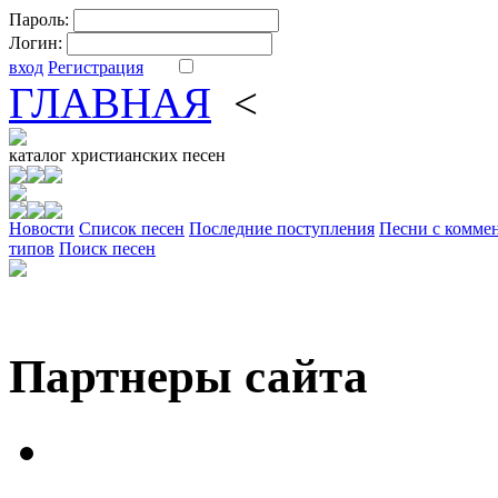
Пароль:
Логин:
вход
Регистрация
ГЛАВНАЯ
<
ФОРУМ
DV
каталог
христианских песен
Новости
Cписок песен
Последние поступления
Песни с комме
типов
Поиск песен
Партнеры сайта