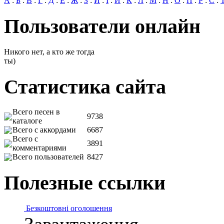
А
:
Б
:
В
:
Г
:
Д
:
Е
:
Ж
:
З
:
И
:
І
:
Й
:
К
:
Л
:
М
:
Н
:
О
:
П
:
Р
:
С
:
Пользователи онлайн
Никого нет, а кто же тогда
ты)
Статистика сайта
Всего песен в
9738
каталоге
Всего с аккордами
6687
Всего с
3891
комментариями
Всего пользователей
8427
Полезные ссылки
Безкоштовні оголошення