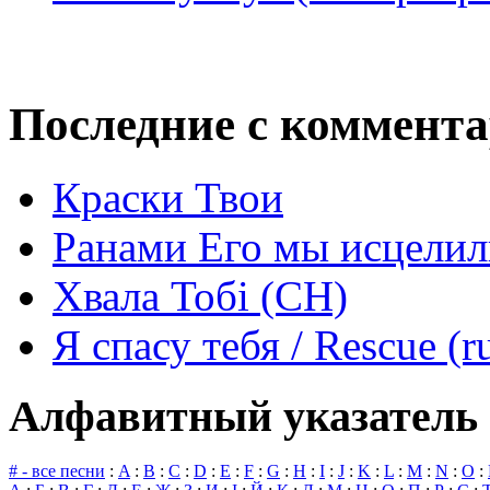
Последние с коммент
Краски Твои
Ранами Его мы исцелил
Хвала Тобі (СН)
Я спасу тебя / Rescue (r
Алфавитный указатель 
# - все песни
:
A
:
B
:
C
:
D
:
E
:
F
:
G
:
H
:
I
:
J
:
K
:
L
:
M
:
N
:
O
: