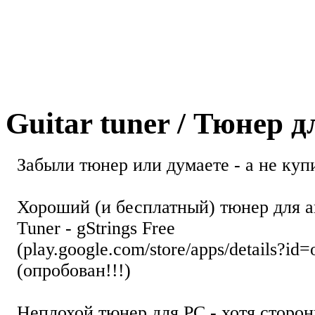
Guitar tuner / Тюнер 
Забыли тюнер или думаете - а не купи
Хороший (и бесплатный) тюнер для а
Tuner - gStrings Free
(play.google.com/store/apps/details?id=
(опробован!!!)
Неплохой тюнер для РС - хотя стор