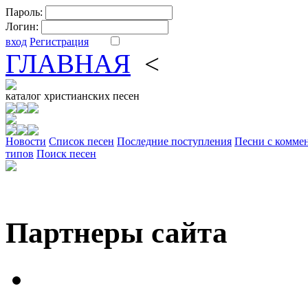
Пароль:
Логин:
вход
Регистрация
ГЛАВНАЯ
<
ФОРУМ
DV
каталог
христианских песен
Новости
Cписок песен
Последние поступления
Песни с комме
типов
Поиск песен
Партнеры сайта