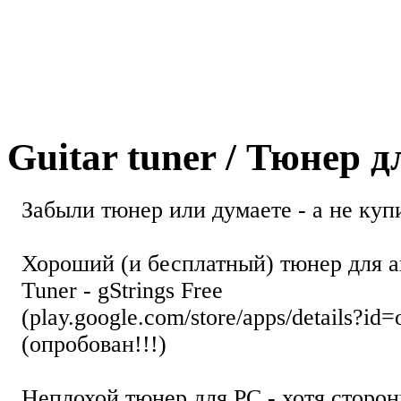
Guitar tuner / Тюнер 
Забыли тюнер или думаете - а не купи
Хороший (и бесплатный) тюнер для а
Tuner - gStrings Free
(play.google.com/store/apps/details?id=
(опробован!!!)
Неплохой тюнер для РС - хотя стор