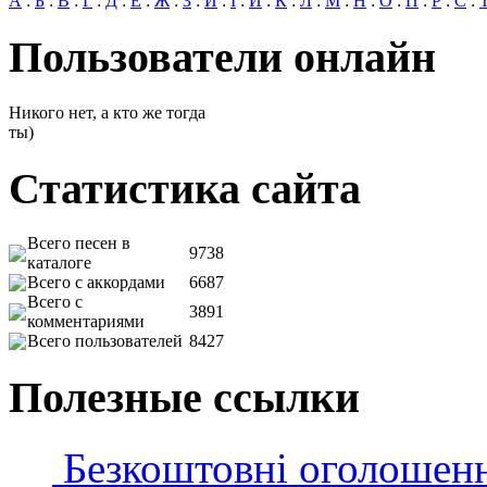
А
:
Б
:
В
:
Г
:
Д
:
Е
:
Ж
:
З
:
И
:
І
:
Й
:
К
:
Л
:
М
:
Н
:
О
:
П
:
Р
:
С
:
Пользователи онлайн
Никого нет, а кто же тогда
ты)
Статистика сайта
Всего песен в
9738
каталоге
Всего с аккордами
6687
Всего с
3891
комментариями
Всего пользователей
8427
Полезные ссылки
Безкоштовні оголошен