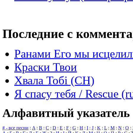
Последние с коммент
Ранами Его мы исцелил
Краски Твои
Хвала Тобі (СН)
Я спасу тебя / Rescue (r
Алфавитный указатель 
# - все песни
:
A
:
B
:
C
:
D
:
E
:
F
:
G
:
H
:
I
:
J
:
K
:
L
:
M
:
N
:
O
: