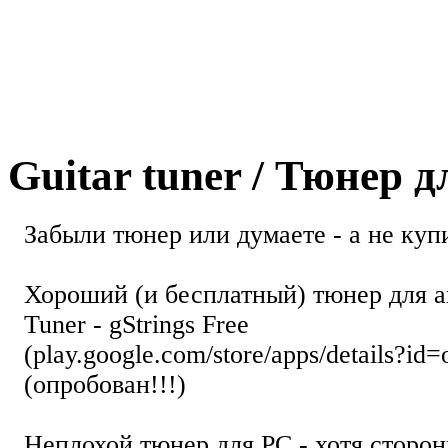
Guitar tuner / Тюнер 
Забыли тюнер или думаете - а не купи
Хороший (и бесплатный) тюнер для а
Tuner - gStrings Free
(play.google.com/store/apps/details?id=
(опробован!!!)
Неплохой тюнер для РС - хотя стор