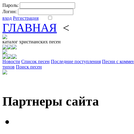
Пароль:
Логин:
вход
Регистрация
ГЛАВНАЯ
<
ФОРУМ
DV
каталог
христианских песен
Новости
Cписок песен
Последние поступления
Песни с комме
типов
Поиск песен
Партнеры сайта