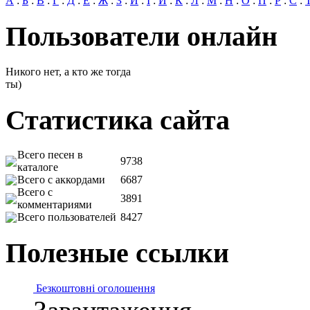
А
:
Б
:
В
:
Г
:
Д
:
Е
:
Ж
:
З
:
И
:
І
:
Й
:
К
:
Л
:
М
:
Н
:
О
:
П
:
Р
:
С
:
Пользователи онлайн
Никого нет, а кто же тогда
ты)
Статистика сайта
Всего песен в
9738
каталоге
Всего с аккордами
6687
Всего с
3891
комментариями
Всего пользователей
8427
Полезные ссылки
Безкоштовні оголошення