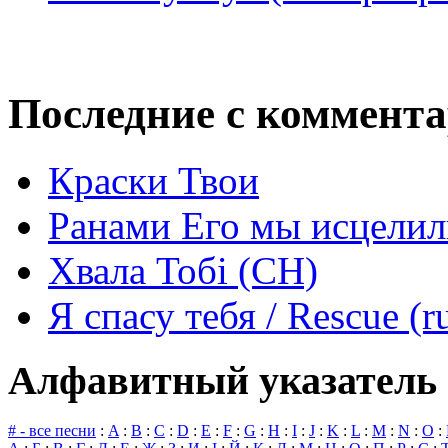
Последние с коммент
Краски Твои
Ранами Его мы исцелил
Хвала Тобі (СН)
Я спасу тебя / Rescue (r
Алфавитный указатель 
# - все песни
:
A
:
B
:
C
:
D
:
E
:
F
:
G
:
H
:
I
:
J
:
K
:
L
:
M
:
N
:
O
: