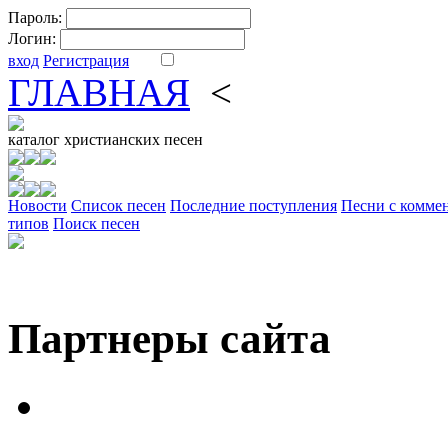
Пароль:
Логин:
вход
Регистрация
ГЛАВНАЯ
<
ФОРУМ
DV
каталог
христианских песен
Новости
Cписок песен
Последние поступления
Песни с комме
типов
Поиск песен
Партнеры сайта