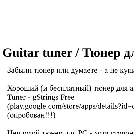
Guitar tuner / Тюнер 
Забыли тюнер или думаете - а не купи
Хороший (и бесплатный) тюнер для а
Tuner - gStrings Free
(play.google.com/store/apps/details?id=
(опробован!!!)
Неплохой тюнер для РС - хотя стор