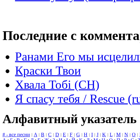
Последние с коммент
Ранами Его мы исцелил
Краски Твои
Хвала Тобі (СН)
Я спасу тебя / Rescue (r
Алфавитный указатель 
# - все песни
:
A
:
B
:
C
:
D
:
E
:
F
:
G
:
H
:
I
:
J
:
K
:
L
:
M
:
N
:
O
: