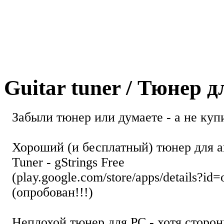
Guitar tuner / Тюнер 
Забыли тюнер или думаете - а не купи
Хороший (и бесплатный) тюнер для а
Tuner - gStrings Free
(play.google.com/store/apps/details?id=
(опробован!!!)
Неплохой тюнер для РС - хотя стор