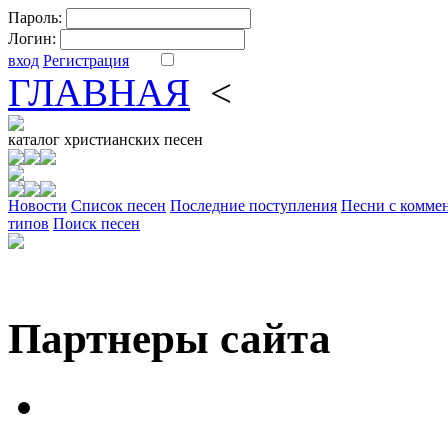
Пароль:
Логин:
вход
Регистрация
ГЛАВНАЯ
<
ФОРУМ
DV
каталог
христианских песен
Новости
Cписок песен
Последние поступления
Песни с комме
типов
Поиск песен
Партнеры сайта