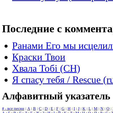
Последние с коммент
Ранами Его мы исцелил
Краски Твои
Хвала Тобі (СН)
Я спасу тебя / Rescue (r
Алфавитный указатель 
# - все песни
:
A
:
B
:
C
:
D
:
E
:
F
:
G
:
H
:
I
:
J
:
K
:
L
:
M
:
N
:
O
: