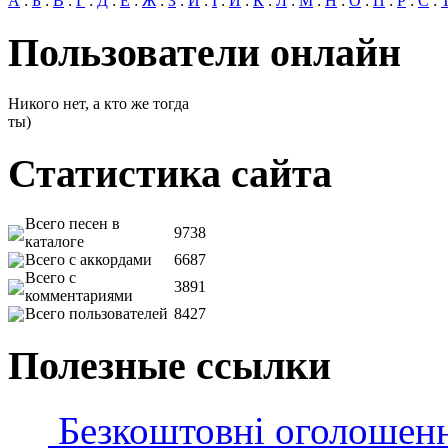
А
:
Б
:
В
:
Г
:
Д
:
Е
:
Ж
:
З
:
И
:
І
:
Й
:
К
:
Л
:
М
:
Н
:
О
:
П
:
Р
:
С
:
Пользователи онлайн
Никого нет, а кто же тогда
ты)
Статистика сайта
Всего песен в
9738
каталоге
Всего с аккордами
6687
Всего с
3891
комментариями
Всего пользователей
8427
Полезные ссылки
Безкоштовні оголошен