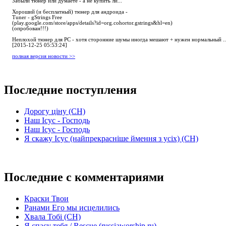
Забыли тюнер или думаете - а не купить ли...
Хороший (и бесплатный) тюнер для андроида -
Tuner - gStrings Free
(play.google.com/store/apps/details?id=org.cohortor.gstrings&hl=en)
(опробован!!!)
Неплохой тюнер для РС - хотя сторонние шумы иногда мешают + нужен нормальный ..
[2015-12-25 05:53:24]
полная версия новости >>
Последние поступления
Дорогу ціну (СН)
Наш Ісус - Господь
Наш Ісус - Господь
Я скажу Ісус (найпрекрасніше ймення з усіх) (СН)
Последние с комментариями
Краски Твои
Ранами Его мы исцелились
Хвала Тобі (СН)
Я спасу тебя / Rescue (russiaworship.ru)