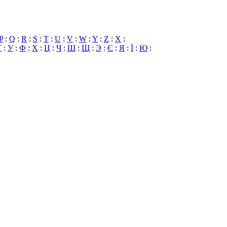
P
:
Q
:
R
:
S
:
T
:
U
:
V
:
W
:
Y
:
Z
:
X
:
Т
:
У
:
Ф
:
Х
:
Ц
:
Ч
:
Ш
:
Щ
:
Э
:
Є
:
Я
:
Ї
:
Ю
: