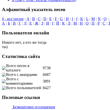
Алфавитный указатель песен
# - все песни
:
A
:
B
:
C
:
D
:
E
:
F
:
G
:
H
:
I
:
J
:
K
:
L
:
M
:
N
:
O
:
А
:
Б
:
В
:
Г
:
Д
:
Е
:
Ж
:
З
:
И
:
І
:
Й
:
К
:
Л
:
М
:
Н
:
О
:
П
:
Р
:
С
:
Пользователи онлайн
Никого нет, а кто же тогда
ты)
Статистика сайта
Всего песен в
9738
каталоге
Всего с аккордами
6687
Всего с
3891
комментариями
Всего пользователей
8427
Полезные ссылки
Безкоштовні оголошення