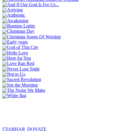
And If Our God Is For Us...
Arriving
Authentic
Awakening
Burning Lights
Christmas Day
Christmas Songs Of Worship
Early years
God of This City
Hello Love
Here for You
Love Ran Red
Never Lose Sight
Not to Us
Sacred Revolution
See the Morning
The Noise We Make
White flag
ГЛАВНАЯ
DONATE