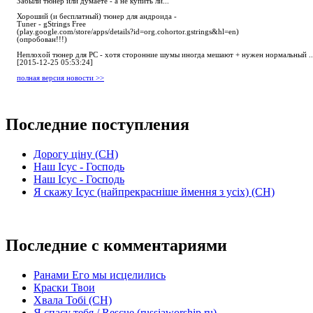
Забыли тюнер или думаете - а не купить ли...
Хороший (и бесплатный) тюнер для андроида -
Tuner - gStrings Free
(play.google.com/store/apps/details?id=org.cohortor.gstrings&hl=en)
(опробован!!!)
Неплохой тюнер для РС - хотя сторонние шумы иногда мешают + нужен нормальный ..
[2015-12-25 05:53:24]
полная версия новости >>
Последние поступления
Дорогу ціну (СН)
Наш Ісус - Господь
Наш Ісус - Господь
Я скажу Ісус (найпрекрасніше ймення з усіх) (СН)
Последние с комментариями
Ранами Его мы исцелились
Краски Твои
Хвала Тобі (СН)
Я спасу тебя / Rescue (russiaworship.ru)