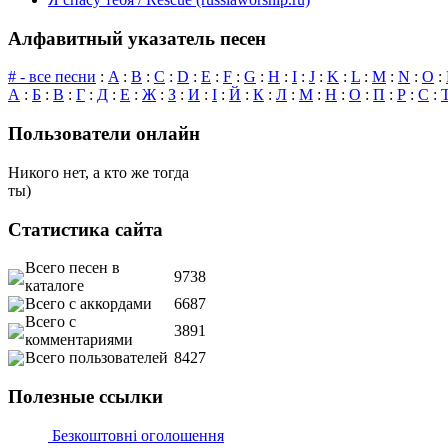
Алфавитный указатель песен
# - все песни
:
A
:
B
:
C
:
D
:
E
:
F
:
G
:
H
:
I
:
J
:
K
:
L
:
M
:
N
:
O
:
А
:
Б
:
В
:
Г
:
Д
:
Е
:
Ж
:
З
:
И
:
І
:
Й
:
К
:
Л
:
М
:
Н
:
О
:
П
:
Р
:
С
:
Пользователи онлайн
Никого нет, а кто же тогда
ты)
Статистика сайта
Всего песен в
9738
каталоге
Всего с аккордами
6687
Всего с
3891
комментариями
Всего пользователей
8427
Полезные ссылки
Безкоштовні оголошення