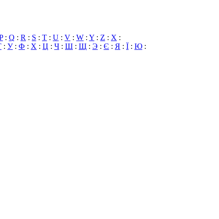
P
:
Q
:
R
:
S
:
T
:
U
:
V
:
W
:
Y
:
Z
:
X
:
Т
:
У
:
Ф
:
Х
:
Ц
:
Ч
:
Ш
:
Щ
:
Э
:
Є
:
Я
:
Ї
:
Ю
: