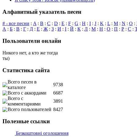
Алфавитный указатель песен
# - все песни
:
A
:
B
:
C
:
D
:
E
:
F
:
G
:
H
:
I
:
J
:
K
:
L
:
M
:
N
:
O
:
А
:
Б
:
В
:
Г
:
Д
:
Е
:
Ж
:
З
:
И
:
І
:
Й
:
К
:
Л
:
М
:
Н
:
О
:
П
:
Р
:
С
:
Пользователи онлайн
Никого нет, а кто же тогда
ты)
Статистика сайта
Всего песен в
9738
каталоге
Всего с аккордами
6687
Всего с
3891
комментариями
Всего пользователей
8427
Полезные ссылки
Безкоштовні оголошення