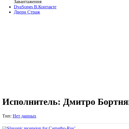
Завантаження
DvaSongs В.Контакте
Двери Страж
Исполнитель: Дмитро Бортня
Тип:
Нет данных
Slavonic recension for Carpatho-Rus’