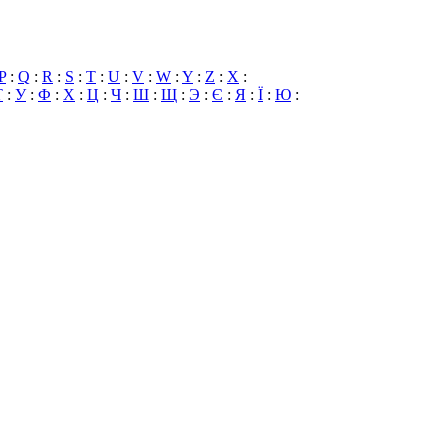
P
:
Q
:
R
:
S
:
T
:
U
:
V
:
W
:
Y
:
Z
:
X
:
Т
:
У
:
Ф
:
Х
:
Ц
:
Ч
:
Ш
:
Щ
:
Э
:
Є
:
Я
:
Ї
:
Ю
: