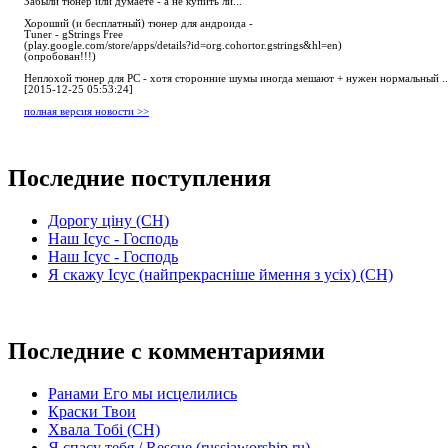
Забыли тюнер или думаете - а не купить ли...
Хороший (и бесплатный) тюнер для андроида -
Tuner - gStrings Free
(play.google.com/store/apps/details?id=org.cohortor.gstrings&hl=en)
(опробован!!!)
Неплохой тюнер для РС - хотя сторонние шумы иногда мешают + нужен нормальный ..
[2015-12-25 05:53:24]
полная версия новости >>
Последние поступления
Дорогу ціну (СН)
Наш Ісус - Господь
Наш Ісус - Господь
Я скажу Ісус (найпрекрасніше ймення з усіх) (СН)
Последние с комментариями
Ранами Его мы исцелились
Краски Твои
Хвала Тобі (СН)
Я спасу тебя / Rescue (russiaworship.ru)