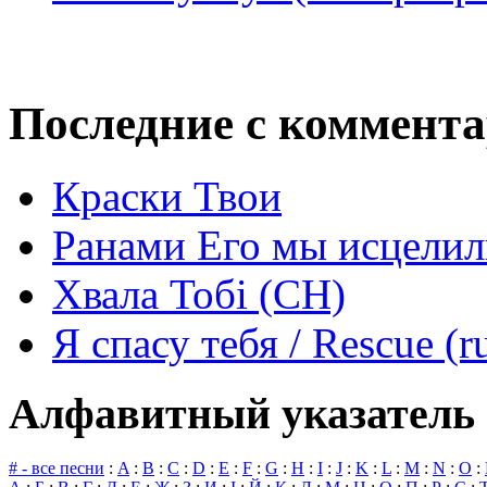
Последние с коммент
Краски Твои
Ранами Его мы исцелил
Хвала Тобі (СН)
Я спасу тебя / Rescue (r
Алфавитный указатель 
# - все песни
:
A
:
B
:
C
:
D
:
E
:
F
:
G
:
H
:
I
:
J
:
K
:
L
:
M
:
N
:
O
: