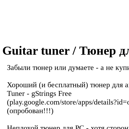
Guitar tuner / Тюнер 
Забыли тюнер или думаете - а не купи
Хороший (и бесплатный) тюнер для а
Tuner - gStrings Free
(play.google.com/store/apps/details?id=
(опробован!!!)
Неплохой тюнер для РС - хотя стор