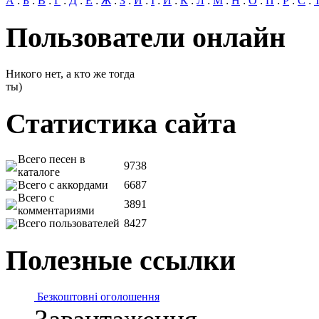
А
:
Б
:
В
:
Г
:
Д
:
Е
:
Ж
:
З
:
И
:
І
:
Й
:
К
:
Л
:
М
:
Н
:
О
:
П
:
Р
:
С
:
Пользователи онлайн
Никого нет, а кто же тогда
ты)
Статистика сайта
Всего песен в
9738
каталоге
Всего с аккордами
6687
Всего с
3891
комментариями
Всего пользователей
8427
Полезные ссылки
Безкоштовні оголошення