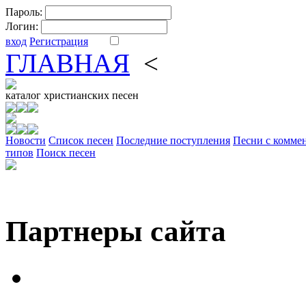
Пароль:
Логин:
вход
Регистрация
ГЛАВНАЯ
<
ФОРУМ
DV
каталог
христианских песен
Новости
Cписок песен
Последние поступления
Песни с комме
типов
Поиск песен
Партнеры сайта