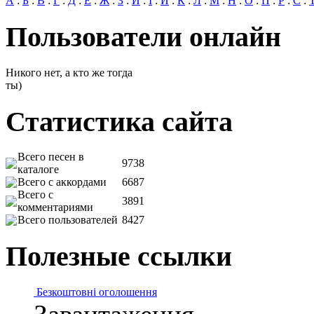
А
:
Б
:
В
:
Г
:
Д
:
Е
:
Ж
:
З
:
И
:
І
:
Й
:
К
:
Л
:
М
:
Н
:
О
:
П
:
Р
:
С
:
Пользователи онлайн
Никого нет, а кто же тогда
ты)
Статистика сайта
Всего песен в
9738
каталоге
Всего с аккордами
6687
Всего с
3891
комментариями
Всего пользователей
8427
Полезные ссылки
Безкоштовні оголошення