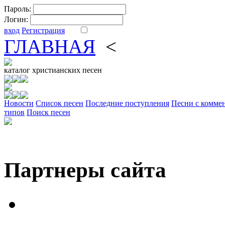
Пароль:
Логин:
вход
Регистрация
ГЛАВНАЯ
<
ФОРУМ
DV
каталог
христианских песен
Новости
Cписок песен
Последние поступления
Песни с комме
типов
Поиск песен
Партнеры сайта