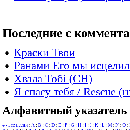
Последние с коммент
Краски Твои
Ранами Его мы исцелил
Хвала Тобі (СН)
Я спасу тебя / Rescue (r
Алфавитный указатель 
# - все песни
:
A
:
B
:
C
:
D
:
E
:
F
:
G
:
H
:
I
:
J
:
K
:
L
:
M
:
N
:
O
: