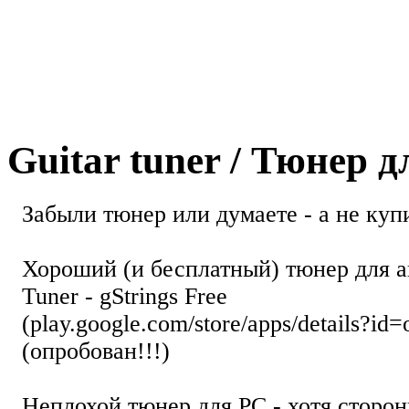
Guitar tuner / Тюнер 
Забыли тюнер или думаете - а не купи
Хороший (и бесплатный) тюнер для а
Tuner - gStrings Free
(play.google.com/store/apps/details?id=
(опробован!!!)
Неплохой тюнер для РС - хотя стор