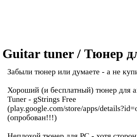
Guitar tuner / Тюнер 
Забыли тюнер или думаете - а не купи
Хороший (и бесплатный) тюнер для а
Tuner - gStrings Free
(play.google.com/store/apps/details?id=
(опробован!!!)
Неплохой тюнер для РС - хотя стор