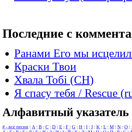
Последние с коммент
Ранами Его мы исцелил
Краски Твои
Хвала Тобі (СН)
Я спасу тебя / Rescue (r
Алфавитный указатель 
# - все песни
:
A
:
B
:
C
:
D
:
E
:
F
:
G
:
H
:
I
:
J
:
K
:
L
:
M
:
N
:
O
: