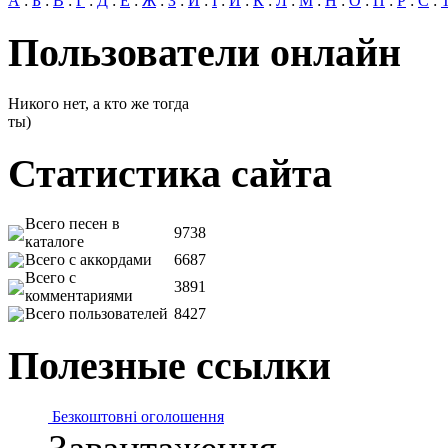
А
:
Б
:
В
:
Г
:
Д
:
Е
:
Ж
:
З
:
И
:
І
:
Й
:
К
:
Л
:
М
:
Н
:
О
:
П
:
Р
:
С
:
Пользователи онлайн
Никого нет, а кто же тогда
ты)
Статистика сайта
Всего песен в
9738
каталоге
Всего с аккордами
6687
Всего с
3891
комментариями
Всего пользователей
8427
Полезные ссылки
Безкоштовні оголошення