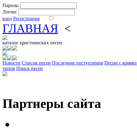
Пароль:
Логин:
вход
Регистрация
ГЛАВНАЯ
<
ФОРУМ
DV
каталог
христианских песен
Новости
Cписок песен
Последние поступления
Песни с комме
типов
Поиск песен
Партнеры сайта