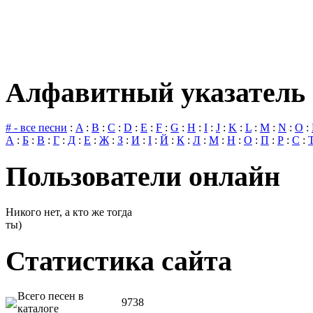
Алфавитный указатель 
# - все песни
:
A
:
B
:
C
:
D
:
E
:
F
:
G
:
H
:
I
:
J
:
K
:
L
:
M
:
N
:
O
:
А
:
Б
:
В
:
Г
:
Д
:
Е
:
Ж
:
З
:
И
:
І
:
Й
:
К
:
Л
:
М
:
Н
:
О
:
П
:
Р
:
С
:
Пользователи онлайн
Никого нет, а кто же тогда
ты)
Статистика сайта
Всего песен в
9738
каталоге