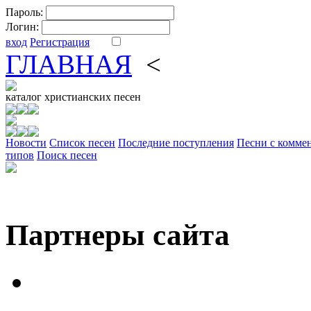
Пароль:
Логин:
вход
Регистрация
ГЛАВНАЯ
<
ФОРУМ
DV
каталог
христианских песен
Новости
Cписок песен
Последние поступления
Песни с комме
типов
Поиск песен
Партнеры сайта