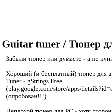
Guitar tuner / Тюнер 
Забыли тюнер или думаете - а не купи
Хороший (и бесплатный) тюнер для а
Tuner - gStrings Free
(play.google.com/store/apps/details?id=
(опробован!!!)
Неплохой тюнер для РС - хотя стор