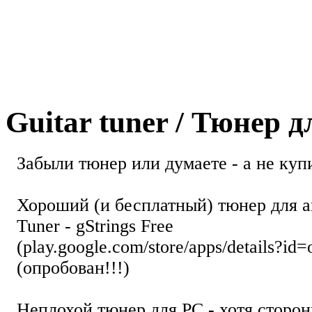
Guitar tuner / Тюнер 
Забыли тюнер или думаете - а не купи
Хороший (и бесплатный) тюнер для а
Tuner - gStrings Free
(play.google.com/store/apps/details?id=
(опробован!!!)
Неплохой тюнер для РС - хотя стор