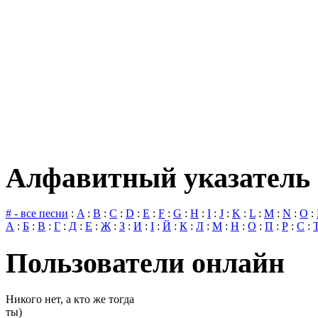
Алфавитный указатель 
# - все песни
:
A
:
B
:
C
:
D
:
E
:
F
:
G
:
H
:
I
:
J
:
K
:
L
:
M
:
N
:
O
:
А
:
Б
:
В
:
Г
:
Д
:
Е
:
Ж
:
З
:
И
:
І
:
Й
:
К
:
Л
:
М
:
Н
:
О
:
П
:
Р
:
С
:
Пользователи онлайн
Никого нет, а кто же тогда
ты)