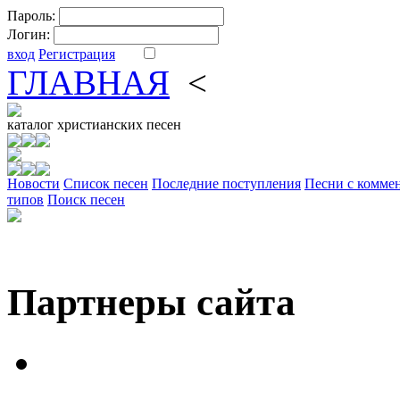
Пароль:
Логин:
вход
Регистрация
ГЛАВНАЯ
<
ФОРУМ
DV
каталог
христианских песен
Новости
Cписок песен
Последние поступления
Песни с комме
типов
Поиск песен
Партнеры сайта