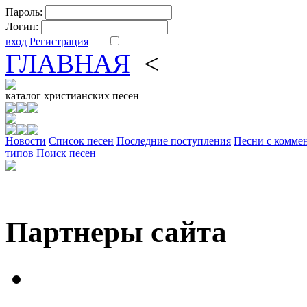
Пароль:
Логин:
вход
Регистрация
ГЛАВНАЯ
<
ФОРУМ
DV
каталог
христианских песен
Новости
Cписок песен
Последние поступления
Песни с комме
типов
Поиск песен
Партнеры сайта