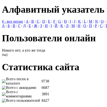
Алфавитный указатель 
# - все песни
:
A
:
B
:
C
:
D
:
E
:
F
:
G
:
H
:
I
:
J
:
K
:
L
:
M
:
N
:
O
:
А
:
Б
:
В
:
Г
:
Д
:
Е
:
Ж
:
З
:
И
:
І
:
Й
:
К
:
Л
:
М
:
Н
:
О
:
П
:
Р
:
С
:
Пользователи онлайн
Никого нет, а кто же тогда
ты)
Статистика сайта
Всего песен в
9738
каталоге
Всего с аккордами
6687
Всего с
3891
комментариями
Всего пользователей
8427