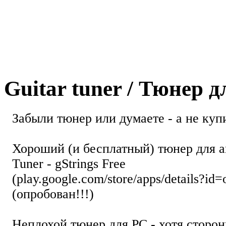
Guitar tuner / Тюнер 
Забыли тюнер или думаете - а не купи
Хороший (и бесплатный) тюнер для а
Tuner - gStrings Free
(play.google.com/store/apps/details?id=
(опробован!!!)
Неплохой тюнер для РС - хотя стор