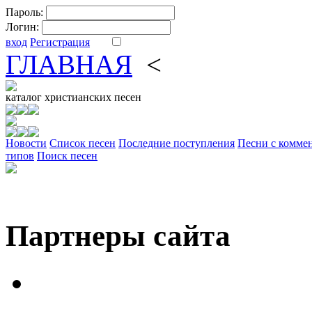
Пароль:
Логин:
вход
Регистрация
ГЛАВНАЯ
<
ФОРУМ
DV
каталог
христианских песен
Новости
Cписок песен
Последние поступления
Песни с комме
типов
Поиск песен
Партнеры сайта