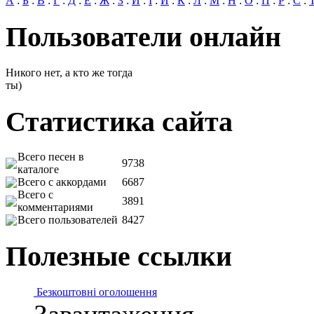
А
:
Б
:
В
:
Г
:
Д
:
Е
:
Ж
:
З
:
И
:
І
:
Й
:
К
:
Л
:
М
:
Н
:
О
:
П
:
Р
:
С
:
Пользователи онлайн
Никого нет, а кто же тогда
ты)
Статистика сайта
Всего песен в
9738
каталоге
Всего с аккордами
6687
Всего с
3891
комментариями
Всего пользователей
8427
Полезные ссылки
Безкоштовні оголошення