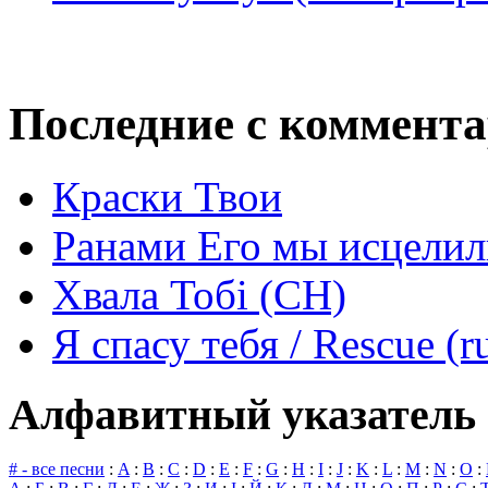
Последние с коммент
Краски Твои
Ранами Его мы исцелил
Хвала Тобі (СН)
Я спасу тебя / Rescue (r
Алфавитный указатель 
# - все песни
:
A
:
B
:
C
:
D
:
E
:
F
:
G
:
H
:
I
:
J
:
K
:
L
:
M
:
N
:
O
: