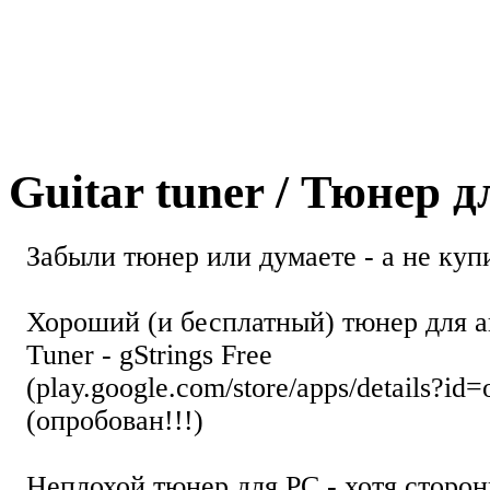
Guitar tuner / Тюнер 
Забыли тюнер или думаете - а не купи
Хороший (и бесплатный) тюнер для а
Tuner - gStrings Free
(play.google.com/store/apps/details?id=
(опробован!!!)
Неплохой тюнер для РС - хотя стор