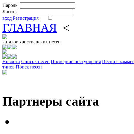
Пароль:
Логин:
вход
Регистрация
ГЛАВНАЯ
<
ФОРУМ
DV
каталог
христианских песен
Новости
Cписок песен
Последние поступления
Песни с комме
типов
Поиск песен
Партнеры сайта