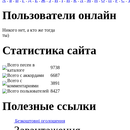
А
:
Б
:
В
:
Г
:
Д
:
Е
:
Ж
:
З
:
И
:
І
:
Й
:
К
:
Л
:
М
:
Н
:
О
:
П
:
Р
:
С
:
Пользователи онлайн
Никого нет, а кто же тогда
ты)
Статистика сайта
Всего песен в
9738
каталоге
Всего с аккордами
6687
Всего с
3891
комментариями
Всего пользователей
8427
Полезные ссылки
Безкоштовні оголошення