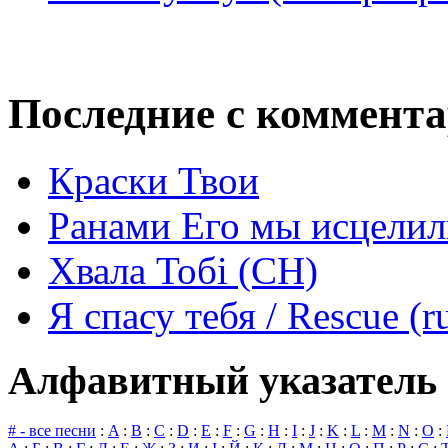
Последние с коммент
Краски Твои
Ранами Его мы исцелил
Хвала Тобі (СН)
Я спасу тебя / Rescue (r
Алфавитный указатель 
# - все песни
:
A
:
B
:
C
:
D
:
E
:
F
:
G
:
H
:
I
:
J
:
K
:
L
:
M
:
N
:
O
: