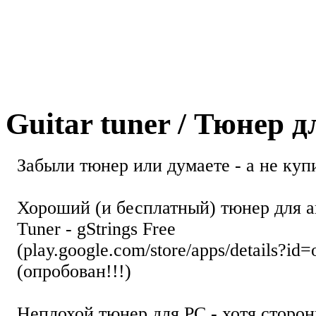
Guitar tuner / Тюнер 
Забыли тюнер или думаете - а не купи
Хороший (и бесплатный) тюнер для а
Tuner - gStrings Free
(play.google.com/store/apps/details?id=
(опробован!!!)
Неплохой тюнер для РС - хотя стор