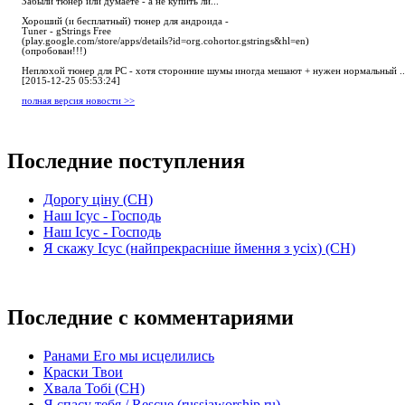
Забыли тюнер или думаете - а не купить ли...
Хороший (и бесплатный) тюнер для андроида -
Tuner - gStrings Free
(play.google.com/store/apps/details?id=org.cohortor.gstrings&hl=en)
(опробован!!!)
Неплохой тюнер для РС - хотя сторонние шумы иногда мешают + нужен нормальный ..
[2015-12-25 05:53:24]
полная версия новости >>
Последние поступления
Дорогу ціну (СН)
Наш Ісус - Господь
Наш Ісус - Господь
Я скажу Ісус (найпрекрасніше ймення з усіх) (СН)
Последние с комментариями
Ранами Его мы исцелились
Краски Твои
Хвала Тобі (СН)
Я спасу тебя / Rescue (russiaworship.ru)