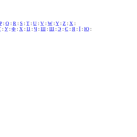
P
:
Q
:
R
:
S
:
T
:
U
:
V
:
W
:
Y
:
Z
:
X
:
Т
:
У
:
Ф
:
Х
:
Ц
:
Ч
:
Ш
:
Щ
:
Э
:
Є
:
Я
:
Ї
:
Ю
: