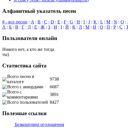
Алфавитный указатель песен
# - все песни
:
A
:
B
:
C
:
D
:
E
:
F
:
G
:
H
:
I
:
J
:
K
:
L
:
M
:
N
:
O
:
А
:
Б
:
В
:
Г
:
Д
:
Е
:
Ж
:
З
:
И
:
І
:
Й
:
К
:
Л
:
М
:
Н
:
О
:
П
:
Р
:
С
:
Пользователи онлайн
Никого нет, а кто же тогда
ты)
Статистика сайта
Всего песен в
9738
каталоге
Всего с аккордами
6687
Всего с
3891
комментариями
Всего пользователей
8427
Полезные ссылки
Безкоштовні оголошення