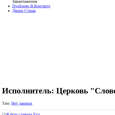
Завантаження
DvaSongs В.Контакте
Двери Страж
Исполнитель: Церковь "Сло
Тип:
Нет данных
Я буду славить Его