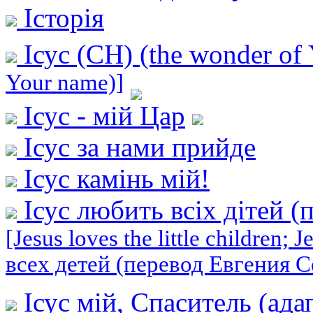
Історія
Ісус (СН) (the wonder of
Your name)]
Ісус - мій Цар
Ісус за нами прийде
Ісус камінь мій!
Ісус любить всіх дітей (
[Jesus loves the little children;
всех детей (перевод Евгения 
Ісус мій, Спаситель (ад