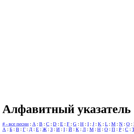
Алфавитный указатель 
# - все песни
:
A
:
B
:
C
:
D
:
E
:
F
:
G
:
H
:
I
:
J
:
K
:
L
:
M
:
N
:
O
:
А
:
Б
:
В
:
Г
:
Д
:
Е
:
Ж
:
З
:
И
:
І
:
Й
:
К
:
Л
:
М
:
Н
:
О
:
П
:
Р
:
С
: