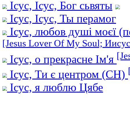
Ісус, Ісус, Бог сьвяты
Ісус, Ісус, Ты перамог
Ісус, любов душі моєї (
[Jesus Lover Of My Soul; Иису
[Je
Ісус, о прекрасне Ім'я
Ісус, Ти є центром (СН)
Ісус, я люблю Цябе