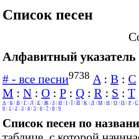
Cписок песен
С
Алфавитный указатель 
9738
# - все песни
A
:
B
:
C
M
:
N
:
O
:
P
:
Q
:
R
:
S
:
T
А
:
Б
:
В
:
Г
:
Д
:
Е
:
Ж
:
З
:
И
:
І
:
Ї
:
Й
:
К
:
Л
:
М
:
Н
:
О
:
П
:
Р
:
С
0
:
1
:
2
:
3
:
4
:
5
:
6
:
7
:
8
:
9
Список песен по назван
таблице, с которой начина