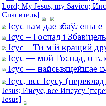
Lord; My Jesus, my Saviou; Ии
Спаситель]
Ісус нам дае збаўленьне
Ісус – Госпад і Збавіцел
Ісус – Ти мій кращий др
Ісус — мой Госпад, о так,
Ісус — найсьвяцейшае і
Ісус, все Ісусу (перекла
Jesus; Иисус, все Иисусу (перев
Jesus]