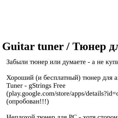
Guitar tuner / Тюнер 
Забыли тюнер или думаете - а не купи
Хороший (и бесплатный) тюнер для а
Tuner - gStrings Free
(play.google.com/store/apps/details?id=
(опробован!!!)
Неплохой тюнер для РС - хотя стор