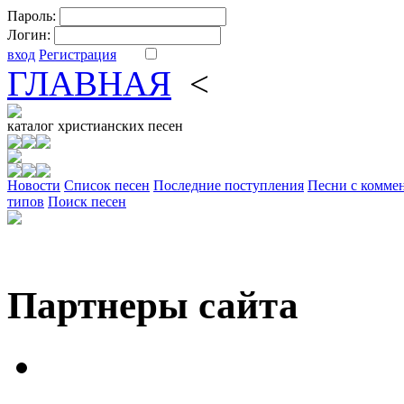
Пароль:
Логин:
вход
Регистрация
ГЛАВНАЯ
<
ФОРУМ
DV
каталог
христианских песен
Новости
Cписок песен
Последние поступления
Песни с комме
типов
Поиск песен
Партнеры сайта