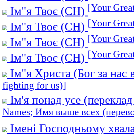
[Your Grea
Ім"я Твоє (СН)
[Your Grea
Ім"я Твоє (СН)
[Your Grea
Ім"я Твоє (СН)
[Your Grea
Ім"я Твоє (СН)
Ім"я Христа (Бог за нас
fighting for us)]
Ім'я понад усе (перекла
Names; Имя выше всех (перев
Імені Господньому хвал