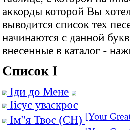
аккорды которой Вы хотел
выводится список тех пес
начинаются с данной букв
внесенные в каталог - нажм
Список І
Іди до Мене
Іісус уваскрос
[Your Grea
Ім"я Твоє (СН)