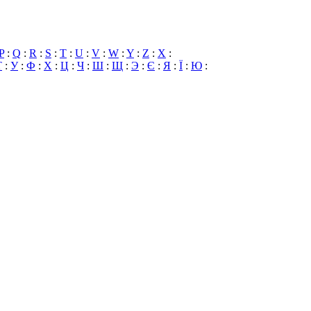
P
:
Q
:
R
:
S
:
T
:
U
:
V
:
W
:
Y
:
Z
:
X
:
Т
:
У
:
Ф
:
Х
:
Ц
:
Ч
:
Ш
:
Щ
:
Э
:
Є
:
Я
:
Ї
:
Ю
: