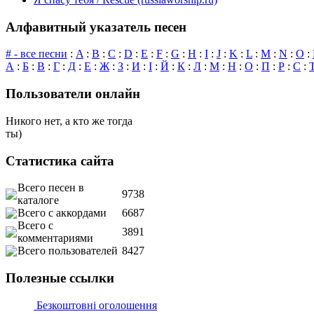
Алфавитный указатель песен
# - все песни
:
A
:
B
:
C
:
D
:
E
:
F
:
G
:
H
:
I
:
J
:
K
:
L
:
M
:
N
:
O
:
А
:
Б
:
В
:
Г
:
Д
:
Е
:
Ж
:
З
:
И
:
І
:
Й
:
К
:
Л
:
М
:
Н
:
О
:
П
:
Р
:
С
:
Пользователи онлайн
Никого нет, а кто же тогда
ты)
Статистика сайта
Всего песен в
9738
каталоге
Всего с аккордами
6687
Всего с
3891
комментариями
Всего пользователей
8427
Полезные ссылки
Безкоштовні оголошення