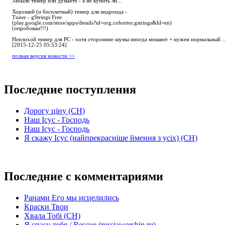
Забыли тюнер или думаете - а не купить ли...
Хороший (и бесплатный) тюнер для андроида -
Tuner - gStrings Free
(play.google.com/store/apps/details?id=org.cohortor.gstrings&hl=en)
(опробован!!!)
Неплохой тюнер для РС - хотя сторонние шумы иногда мешают + нужен нормальный ..
[2015-12-25 05:53:24]
полная версия новости >>
Последние поступления
Дорогу ціну (СН)
Наш Ісус - Господь
Наш Ісус - Господь
Я скажу Ісус (найпрекрасніше ймення з усіх) (СН)
Последние с комментариями
Ранами Его мы исцелились
Краски Твои
Хвала Тобі (СН)
Я спасу тебя / Rescue (russiaworship.ru)