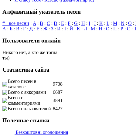
Алфавитный указатель песен
# - все песни
:
A
:
B
:
C
:
D
:
E
:
F
:
G
:
H
:
I
:
J
:
K
:
L
:
M
:
N
:
O
:
А
:
Б
:
В
:
Г
:
Д
:
Е
:
Ж
:
З
:
И
:
І
:
Й
:
К
:
Л
:
М
:
Н
:
О
:
П
:
Р
:
С
:
Пользователи онлайн
Никого нет, а кто же тогда
ты)
Статистика сайта
Всего песен в
9738
каталоге
Всего с аккордами
6687
Всего с
3891
комментариями
Всего пользователей
8427
Полезные ссылки
Безкоштовні оголошення