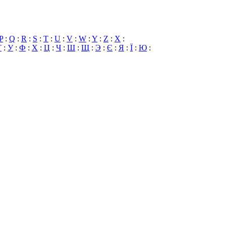
P
:
Q
:
R
:
S
:
T
:
U
:
V
:
W
:
Y
:
Z
:
X
:
Т
:
У
:
Ф
:
Х
:
Ц
:
Ч
:
Ш
:
Щ
:
Э
:
Є
:
Я
:
Ї
:
Ю
: