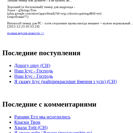
Забыли тюнер или думаете - а не купить ли...
Хороший (и бесплатный) тюнер для андроида -
Tuner - gStrings Free
(play.google.com/store/apps/details?id=org.cohortor.gstrings&hl=en)
(опробован!!!)
Неплохой тюнер для РС - хотя сторонние шумы иногда мешают + нужен нормальный ..
[2015-12-25 05:53:24]
полная версия новости >>
Последние поступления
Дорогу ціну (СН)
Наш Ісус - Господь
Наш Ісус - Господь
Я скажу Ісус (найпрекрасніше ймення з усіх) (СН)
Последние с комментариями
Ранами Его мы исцелились
Краски Твои
Хвала Тобі (СН)
Я спасу тебя / Rescue (russiaworship.ru)