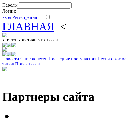
Пароль:
Логин:
вход
Регистрация
ГЛАВНАЯ
<
ФОРУМ
DV
каталог
христианских песен
Новости
Cписок песен
Последние поступления
Песни с комме
типов
Поиск песен
Партнеры сайта