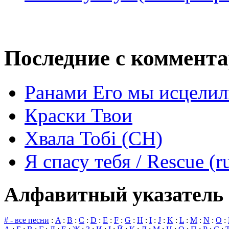
Последние с коммент
Ранами Его мы исцелил
Краски Твои
Хвала Тобі (СН)
Я спасу тебя / Rescue (r
Алфавитный указатель 
# - все песни
:
A
:
B
:
C
:
D
:
E
:
F
:
G
:
H
:
I
:
J
:
K
:
L
:
M
:
N
:
O
: