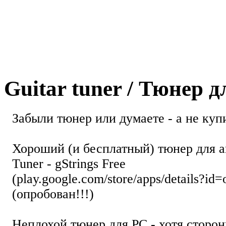
Guitar tuner / Тюнер 
Забыли тюнер или думаете - а не купи
Хороший (и бесплатный) тюнер для а
Tuner - gStrings Free
(play.google.com/store/apps/details?id=
(опробован!!!)
Неплохой тюнер для РС - хотя стор