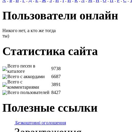
А
:
Б
:
В
:
Г
:
Д
:
Е
:
Ж
:
З
:
И
:
І
:
Й
:
К
:
Л
:
М
:
Н
:
О
:
П
:
Р
:
С
:
Пользователи онлайн
Никого нет, а кто же тогда
ты)
Статистика сайта
Всего песен в
9738
каталоге
Всего с аккордами
6687
Всего с
3891
комментариями
Всего пользователей
8427
Полезные ссылки
Безкоштовні оголошення