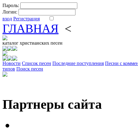
Пароль:
Логин:
вход
Регистрация
ГЛАВНАЯ
<
ФОРУМ
DV
каталог
христианских песен
Новости
Cписок песен
Последние поступления
Песни с комме
типов
Поиск песен
Партнеры сайта