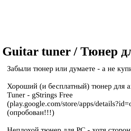
Guitar tuner / Тюнер 
Забыли тюнер или думаете - а не купи
Хороший (и бесплатный) тюнер для а
Tuner - gStrings Free
(play.google.com/store/apps/details?id=
(опробован!!!)
Неплохой тюнер для РС - хотя стор