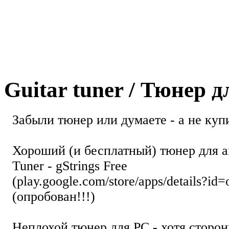
Guitar tuner / Тюнер 
Забыли тюнер или думаете - а не купи
Хороший (и бесплатный) тюнер для а
Tuner - gStrings Free
(play.google.com/store/apps/details?id=
(опробован!!!)
Неплохой тюнер для РС - хотя стор