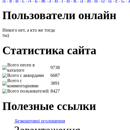
А
:
Б
:
В
:
Г
:
Д
:
Е
:
Ж
:
З
:
И
:
І
:
Й
:
К
:
Л
:
М
:
Н
:
О
:
П
:
Р
:
С
:
Пользователи онлайн
Никого нет, а кто же тогда
ты)
Статистика сайта
Всего песен в
9738
каталоге
Всего с аккордами
6687
Всего с
3891
комментариями
Всего пользователей
8427
Полезные ссылки
Безкоштовні оголошення