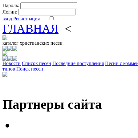
Пароль:
Логин:
вход
Регистрация
ГЛАВНАЯ
<
ФОРУМ
DV
каталог
христианских песен
Новости
Cписок песен
Последние поступления
Песни с комме
типов
Поиск песен
Партнеры сайта