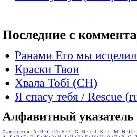
Последние с коммент
Ранами Его мы исцелил
Краски Твои
Хвала Тобі (СН)
Я спасу тебя / Rescue (r
Алфавитный указатель 
# - все песни
:
A
:
B
:
C
:
D
:
E
:
F
:
G
:
H
:
I
:
J
:
K
:
L
:
M
:
N
:
O
: