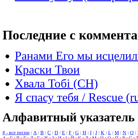
Последние с коммент
Ранами Его мы исцелил
Краски Твои
Хвала Тобі (СН)
Я спасу тебя / Rescue (r
Алфавитный указатель 
# - все песни
:
A
:
B
:
C
:
D
:
E
:
F
:
G
:
H
:
I
:
J
:
K
:
L
:
M
:
N
:
O
: