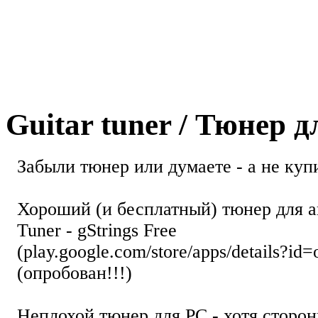
Guitar tuner / Тюнер 
Забыли тюнер или думаете - а не купи
Хороший (и бесплатный) тюнер для а
Tuner - gStrings Free
(play.google.com/store/apps/details?id=
(опробован!!!)
Неплохой тюнер для РС - хотя стор