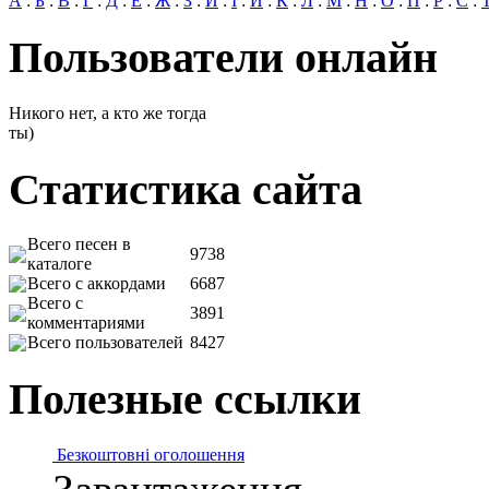
А
:
Б
:
В
:
Г
:
Д
:
Е
:
Ж
:
З
:
И
:
І
:
Й
:
К
:
Л
:
М
:
Н
:
О
:
П
:
Р
:
С
:
Пользователи онлайн
Никого нет, а кто же тогда
ты)
Статистика сайта
Всего песен в
9738
каталоге
Всего с аккордами
6687
Всего с
3891
комментариями
Всего пользователей
8427
Полезные ссылки
Безкоштовні оголошення