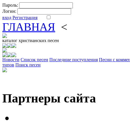
Пароль:
Логин:
вход
Регистрация
ГЛАВНАЯ
<
ФОРУМ
DV
каталог
христианских песен
Новости
Cписок песен
Последние поступления
Песни с комме
типов
Поиск песен
Партнеры сайта