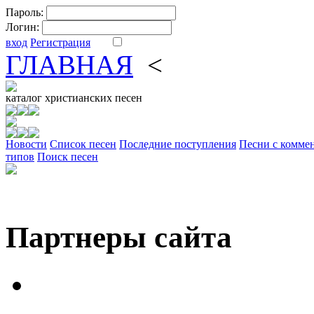
Пароль:
Логин:
вход
Регистрация
ГЛАВНАЯ
<
ФОРУМ
DV
каталог
христианских песен
Новости
Cписок песен
Последние поступления
Песни с комме
типов
Поиск песен
Партнеры сайта