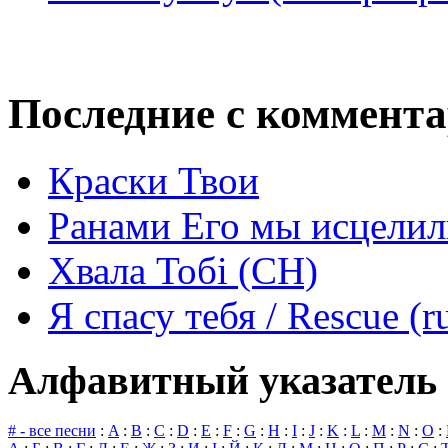
Последние с коммент
Краски Твои
Ранами Его мы исцелил
Хвала Тобі (СН)
Я спасу тебя / Rescue (r
Алфавитный указатель 
# - все песни
:
A
:
B
:
C
:
D
:
E
:
F
:
G
:
H
:
I
:
J
:
K
:
L
:
M
:
N
:
O
: