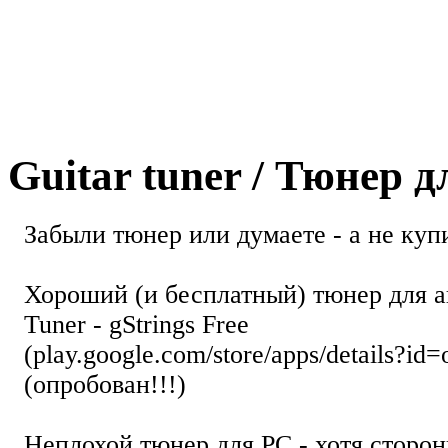
Guitar tuner / Тюнер 
Забыли тюнер или думаете - а не купи
Хороший (и бесплатный) тюнер для а
Tuner - gStrings Free
(play.google.com/store/apps/details?id=
(опробован!!!)
Неплохой тюнер для РС - хотя стор