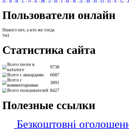
А
:
Б
:
В
:
Г
:
Д
:
Е
:
Ж
:
З
:
И
:
І
:
Й
:
К
:
Л
:
М
:
Н
:
О
:
П
:
Р
:
С
:
Пользователи онлайн
Никого нет, а кто же тогда
ты)
Статистика сайта
Всего песен в
9738
каталоге
Всего с аккордами
6687
Всего с
3891
комментариями
Всего пользователей
8427
Полезные ссылки
Безкоштовні оголошен