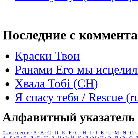
Последние с коммент
Краски Твои
Ранами Его мы исцелил
Хвала Тобі (СН)
Я спасу тебя / Rescue (r
Алфавитный указатель 
# - все песни
:
A
:
B
:
C
:
D
:
E
:
F
:
G
:
H
:
I
:
J
:
K
:
L
:
M
:
N
:
O
: