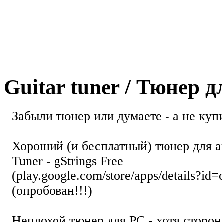
Guitar tuner / Тюнер 
Забыли тюнер или думаете - а не купи
Хороший (и бесплатный) тюнер для а
Tuner - gStrings Free
(play.google.com/store/apps/details?id=
(опробован!!!)
Неплохой тюнер для РС - хотя стор