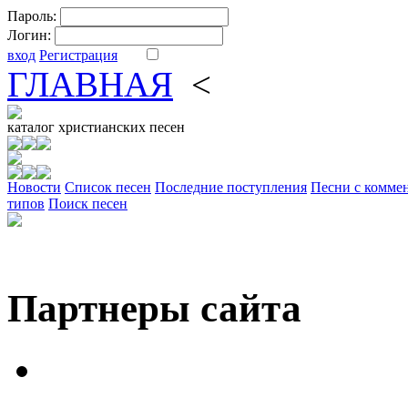
Пароль:
Логин:
вход
Регистрация
ГЛАВНАЯ
<
ФОРУМ
DV
каталог
христианских песен
Новости
Cписок песен
Последние поступления
Песни с комме
типов
Поиск песен
Партнеры сайта