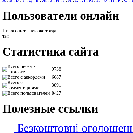
А
:
Б
:
В
:
Г
:
Д
:
Е
:
Ж
:
З
:
И
:
І
:
Й
:
К
:
Л
:
М
:
Н
:
О
:
П
:
Р
:
С
:
Пользователи онлайн
Никого нет, а кто же тогда
ты)
Статистика сайта
Всего песен в
9738
каталоге
Всего с аккордами
6687
Всего с
3891
комментариями
Всего пользователей
8427
Полезные ссылки
Безкоштовні оголошен