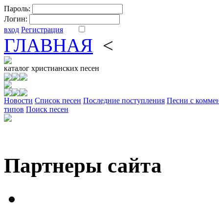
Пароль:
Логин:
вход
Регистрация
ГЛАВНАЯ
<
ФОРУМ
DV
каталог
христианских песен
Новости
Cписок песен
Последние поступления
Песни с комме
типов
Поиск песен
Партнеры сайта