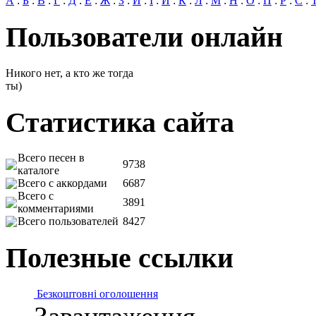
А
:
Б
:
В
:
Г
:
Д
:
Е
:
Ж
:
З
:
И
:
І
:
Й
:
К
:
Л
:
М
:
Н
:
О
:
П
:
Р
:
С
:
Пользователи онлайн
Никого нет, а кто же тогда
ты)
Статистика сайта
Всего песен в
9738
каталоге
Всего с аккордами
6687
Всего с
3891
комментариями
Всего пользователей
8427
Полезные ссылки
Безкоштовні оголошення