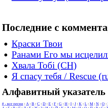
Последние с коммент
Краски Твои
Ранами Его мы исцелил
Хвала Тобі (СН)
Я спасу тебя / Rescue (r
Алфавитный указатель 
# - все песни
:
A
:
B
:
C
:
D
:
E
:
F
:
G
:
H
:
I
:
J
:
K
:
L
:
M
:
N
:
O
: