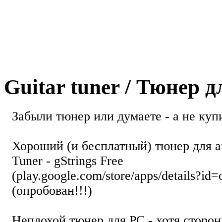
Guitar tuner / Тюнер 
Забыли тюнер или думаете - а не купи
Хороший (и бесплатный) тюнер для а
Tuner - gStrings Free
(play.google.com/store/apps/details?id=
(опробован!!!)
Неплохой тюнер для РС - хотя стор