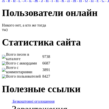
А
:
Б
:
В
:
Г
:
Д
:
Е
:
Ж
:
З
:
И
:
І
:
Й
:
К
:
Л
:
М
:
Н
:
О
:
П
:
Р
:
С
:
Пользователи онлайн
Никого нет, а кто же тогда
ты)
Статистика сайта
Всего песен в
9738
каталоге
Всего с аккордами
6687
Всего с
3891
комментариями
Всего пользователей
8427
Полезные ссылки
Безкоштовні оголошення