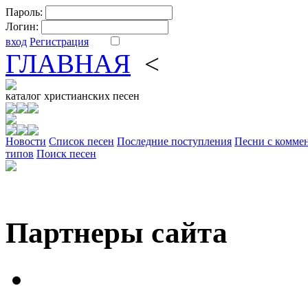
Пароль:
Логин:
вход
Регистрация
ГЛАВНАЯ
<
ФОРУМ
DV
каталог
христианских песен
Новости
Cписок песен
Последние поступления
Песни с комме
типов
Поиск песен
Партнеры сайта