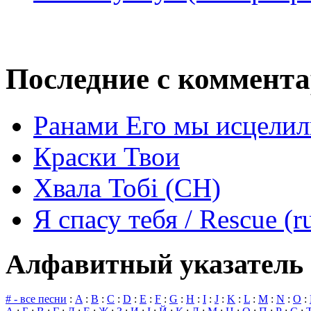
Последние с коммент
Ранами Его мы исцелил
Краски Твои
Хвала Тобі (СН)
Я спасу тебя / Rescue (r
Алфавитный указатель 
# - все песни
:
A
:
B
:
C
:
D
:
E
:
F
:
G
:
H
:
I
:
J
:
K
:
L
:
M
:
N
:
O
: