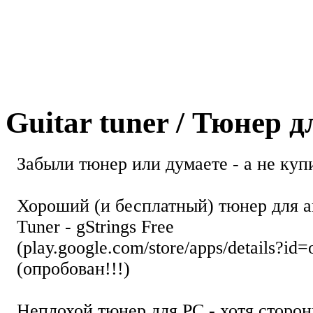
Guitar tuner / Тюнер 
Забыли тюнер или думаете - а не купи
Хороший (и бесплатный) тюнер для а
Tuner - gStrings Free
(play.google.com/store/apps/details?id=
(опробован!!!)
Неплохой тюнер для РС - хотя стор