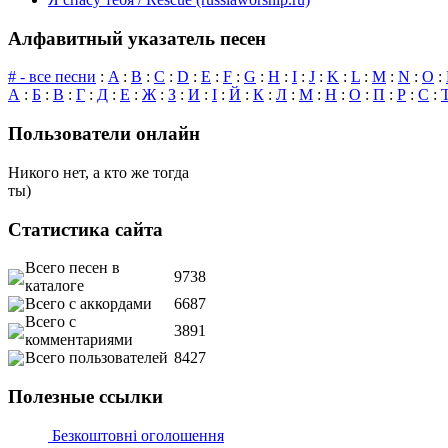
Алфавитный указатель песен
# - все песни
:
A
:
B
:
C
:
D
:
E
:
F
:
G
:
H
:
I
:
J
:
K
:
L
:
M
:
N
:
O
:
А
:
Б
:
В
:
Г
:
Д
:
Е
:
Ж
:
З
:
И
:
І
:
Й
:
К
:
Л
:
М
:
Н
:
О
:
П
:
Р
:
С
:
Пользователи онлайн
Никого нет, а кто же тогда
ты)
Статистика сайта
Всего песен в
9738
каталоге
Всего с аккордами
6687
Всего с
3891
комментариями
Всего пользователей
8427
Полезные ссылки
Безкоштовні оголошення