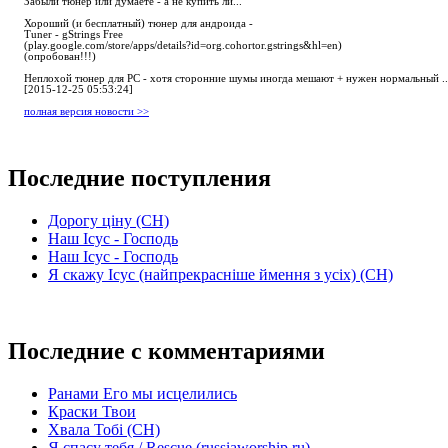
Забыли тюнер или думаете - а не купить ли...
Хороший (и бесплатный) тюнер для андроида -
Tuner - gStrings Free
(play.google.com/store/apps/details?id=org.cohortor.gstrings&hl=en)
(опробован!!!)
Неплохой тюнер для РС - хотя сторонние шумы иногда мешают + нужен нормальный ..
[2015-12-25 05:53:24]
полная версия новости >>
Последние поступления
Дорогу ціну (СН)
Наш Ісус - Господь
Наш Ісус - Господь
Я скажу Ісус (найпрекрасніше ймення з усіх) (СН)
Последние с комментариями
Ранами Его мы исцелились
Краски Твои
Хвала Тобі (СН)
Я спасу тебя / Rescue (russiaworship.ru)