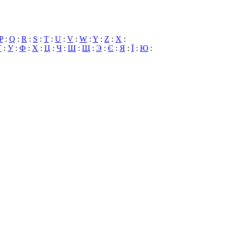
P
:
Q
:
R
:
S
:
T
:
U
:
V
:
W
:
Y
:
Z
:
X
:
Т
:
У
:
Ф
:
Х
:
Ц
:
Ч
:
Ш
:
Щ
:
Э
:
Є
:
Я
:
Ї
:
Ю
: