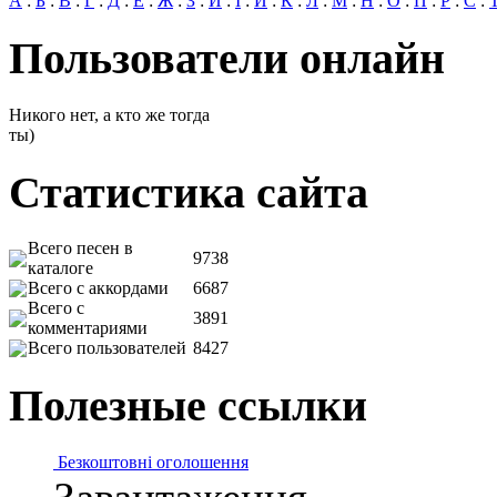
А
:
Б
:
В
:
Г
:
Д
:
Е
:
Ж
:
З
:
И
:
І
:
Й
:
К
:
Л
:
М
:
Н
:
О
:
П
:
Р
:
С
:
Пользователи онлайн
Никого нет, а кто же тогда
ты)
Статистика сайта
Всего песен в
9738
каталоге
Всего с аккордами
6687
Всего с
3891
комментариями
Всего пользователей
8427
Полезные ссылки
Безкоштовні оголошення