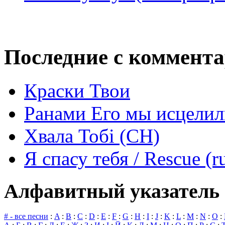
Последние с коммент
Краски Твои
Ранами Его мы исцелил
Хвала Тобі (СН)
Я спасу тебя / Rescue (r
Алфавитный указатель 
# - все песни
:
A
:
B
:
C
:
D
:
E
:
F
:
G
:
H
:
I
:
J
:
K
:
L
:
M
:
N
:
O
: