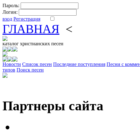
Пароль:
Логин:
вход
Регистрация
ГЛАВНАЯ
<
ФОРУМ
DV
каталог
христианских песен
Новости
Cписок песен
Последние поступления
Песни с комме
типов
Поиск песен
Партнеры сайта