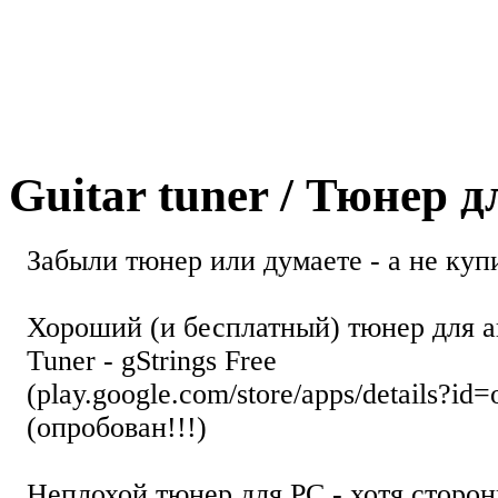
Guitar tuner / Тюнер 
Забыли тюнер или думаете - а не купи
Хороший (и бесплатный) тюнер для а
Tuner - gStrings Free
(play.google.com/store/apps/details?id=
(опробован!!!)
Неплохой тюнер для РС - хотя стор