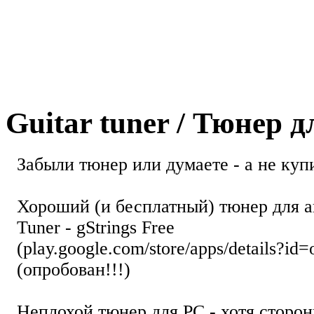
Guitar tuner / Тюнер 
Забыли тюнер или думаете - а не купи
Хороший (и бесплатный) тюнер для а
Tuner - gStrings Free
(play.google.com/store/apps/details?id=
(опробован!!!)
Неплохой тюнер для РС - хотя стор