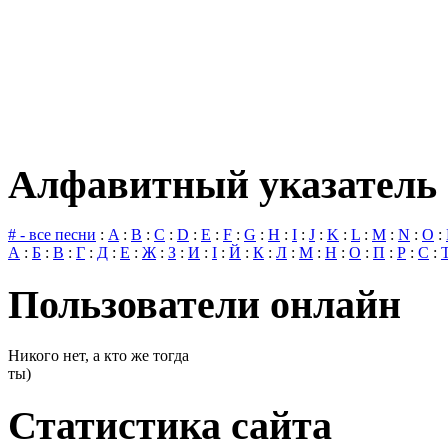
Алфавитный указатель 
# - все песни
:
A
:
B
:
C
:
D
:
E
:
F
:
G
:
H
:
I
:
J
:
K
:
L
:
M
:
N
:
O
:
А
:
Б
:
В
:
Г
:
Д
:
Е
:
Ж
:
З
:
И
:
І
:
Й
:
К
:
Л
:
М
:
Н
:
О
:
П
:
Р
:
С
:
Пользователи онлайн
Никого нет, а кто же тогда
ты)
Статистика сайта