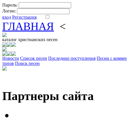
Пароль:
Логин:
вход
Регистрация
ГЛАВНАЯ
<
ФОРУМ
DV
каталог
христианских песен
Новости
Cписок песен
Последние поступления
Песни с комме
типов
Поиск песен
Партнеры сайта