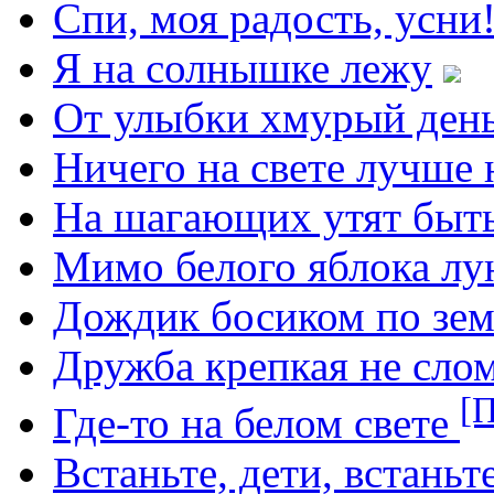
Спи, моя радость, усни
Я на солнышке лежу
От улыбки хмурый день
Ничего на свете лучше 
На шагающих утят быт
Мимо белого яблока лу
Дождик босиком по зе
Дружба крепкая не сло
[П
Где-то на белом свете
Встаньте, дети, встаньт