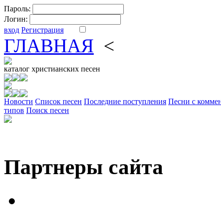
Пароль:
Логин:
вход
Регистрация
ГЛАВНАЯ
<
ФОРУМ
DV
каталог
христианских песен
Новости
Cписок песен
Последние поступления
Песни с комме
типов
Поиск песен
Партнеры сайта