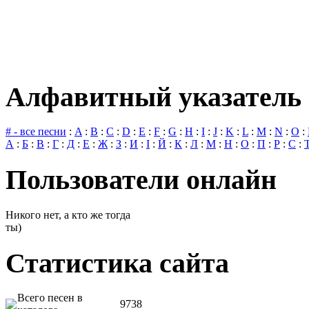
Алфавитный указатель 
# - все песни
:
A
:
B
:
C
:
D
:
E
:
F
:
G
:
H
:
I
:
J
:
K
:
L
:
M
:
N
:
O
:
А
:
Б
:
В
:
Г
:
Д
:
Е
:
Ж
:
З
:
И
:
І
:
Й
:
К
:
Л
:
М
:
Н
:
О
:
П
:
Р
:
С
:
Пользователи онлайн
Никого нет, а кто же тогда
ты)
Статистика сайта
Всего песен в
9738