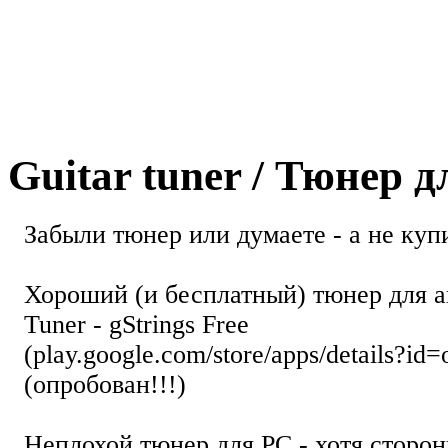
Guitar tuner / Тюнер 
Забыли тюнер или думаете - а не купи
Хороший (и бесплатный) тюнер для а
Tuner - gStrings Free
(play.google.com/store/apps/details?id=
(опробован!!!)
Неплохой тюнер для РС - хотя стор