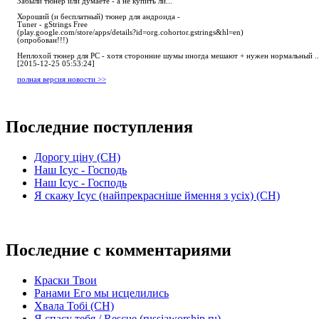
Забыли тюнер или думаете - а не купить ли...
Хороший (и бесплатный) тюнер для андроида -
Tuner - gStrings Free
(play.google.com/store/apps/details?id=org.cohortor.gstrings&hl=en)
(опробован!!!)
Неплохой тюнер для РС - хотя сторонние шумы иногда мешают + нужен нормальный ..
[2015-12-25 05:53:24]
полная версия новости >>
Последние поступления
Дорогу ціну (СН)
Наш Ісус - Господь
Наш Ісус - Господь
Я скажу Ісус (найпрекрасніше ймення з усіх) (СН)
Последние с комментариями
Краски Твои
Ранами Его мы исцелились
Хвала Тобі (СН)
Я спасу тебя / Rescue (russiaworship.ru)