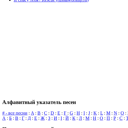
Алфавитный указатель песен
# - все песни
:
A
:
B
:
C
:
D
:
E
:
F
:
G
:
H
:
I
:
J
:
K
:
L
:
M
:
N
:
O
:
А
:
Б
:
В
:
Г
:
Д
:
Е
:
Ж
:
З
:
И
:
І
:
Й
:
К
:
Л
:
М
:
Н
:
О
:
П
:
Р
:
С
: