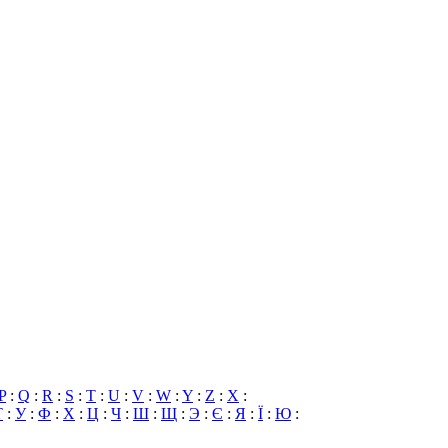
P
:
Q
:
R
:
S
:
T
:
U
:
V
:
W
:
Y
:
Z
:
X
:
Т
:
У
:
Ф
:
Х
:
Ц
:
Ч
:
Ш
:
Щ
:
Э
:
Є
:
Я
:
Ї
:
Ю
: