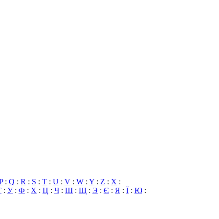
P
:
Q
:
R
:
S
:
T
:
U
:
V
:
W
:
Y
:
Z
:
X
:
Т
:
У
:
Ф
:
Х
:
Ц
:
Ч
:
Ш
:
Щ
:
Э
:
Є
:
Я
:
Ї
:
Ю
: