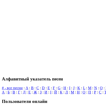
Алфавитный указатель песен
# - все песни
:
A
:
B
:
C
:
D
:
E
:
F
:
G
:
H
:
I
:
J
:
K
:
L
:
M
:
N
:
O
:
А
:
Б
:
В
:
Г
:
Д
:
Е
:
Ж
:
З
:
И
:
І
:
Й
:
К
:
Л
:
М
:
Н
:
О
:
П
:
Р
:
С
:
Пользователи онлайн