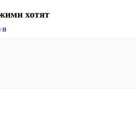
жими хотят
ву
Н