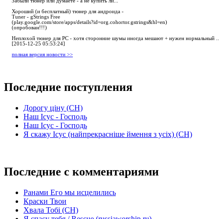
Забыли тюнер или думаете - а не купить ли...
Хороший (и бесплатный) тюнер для андроида -
Tuner - gStrings Free
(play.google.com/store/apps/details?id=org.cohortor.gstrings&hl=en)
(опробован!!!)
Неплохой тюнер для РС - хотя сторонние шумы иногда мешают + нужен нормальный ..
[2015-12-25 05:53:24]
полная версия новости >>
Последние поступления
Дорогу ціну (СН)
Наш Ісус - Господь
Наш Ісус - Господь
Я скажу Ісус (найпрекрасніше ймення з усіх) (СН)
Последние с комментариями
Ранами Его мы исцелились
Краски Твои
Хвала Тобі (СН)
Я спасу тебя / Rescue (russiaworship.ru)