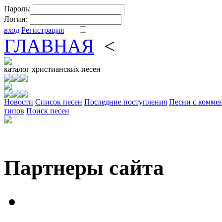
Пароль:
Логин:
вход
Регистрация
ГЛАВНАЯ
<
ФОРУМ
DV
каталог
христианских песен
Новости
Cписок песен
Последние поступления
Песни с комме
типов
Поиск песен
Партнеры сайта