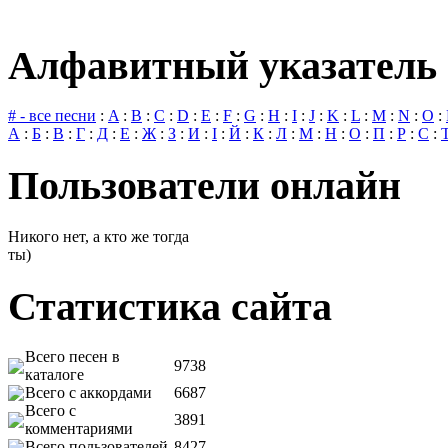
Алфавитный указатель 
# - все песни
:
A
:
B
:
C
:
D
:
E
:
F
:
G
:
H
:
I
:
J
:
K
:
L
:
M
:
N
:
O
:
А
:
Б
:
В
:
Г
:
Д
:
Е
:
Ж
:
З
:
И
:
І
:
Й
:
К
:
Л
:
М
:
Н
:
О
:
П
:
Р
:
С
:
Пользователи онлайн
Никого нет, а кто же тогда
ты)
Статистика сайта
Всего песен в
9738
каталоге
Всего с аккордами
6687
Всего с
3891
комментариями
Всего пользователей
8427