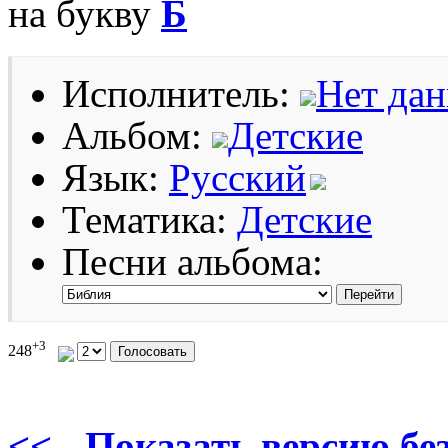
на букву
Б
Исполнитель:
Нет да
Альбом:
Детские
Язык:
Русский
Тематика:
Детские
Песни альбома:
+3
248
<< - Показать версию без