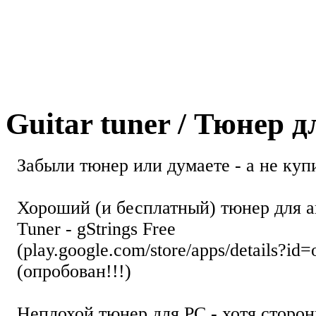
Guitar tuner / Тюнер 
Забыли тюнер или думаете - а не купи
Хороший (и бесплатный) тюнер для а
Tuner - gStrings Free
(play.google.com/store/apps/details?id=
(опробован!!!)
Неплохой тюнер для РС - хотя стор