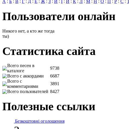
А
:
Б
:
В
:
Г
:
Д
:
Е
:
Ж
:
З
:
И
:
І
:
Й
:
К
:
Л
:
М
:
Н
:
О
:
П
:
Р
:
С
:
Пользователи онлайн
Никого нет, а кто же тогда
ты)
Статистика сайта
Всего песен в
9738
каталоге
Всего с аккордами
6687
Всего с
3891
комментариями
Всего пользователей
8427
Полезные ссылки
Безкоштовні оголошення