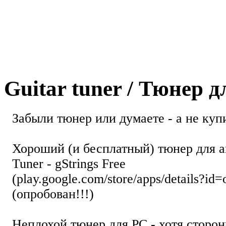
Guitar tuner / Тюнер 
Забыли тюнер или думаете - а не купи
Хороший (и бесплатный) тюнер для а
Tuner - gStrings Free
(play.google.com/store/apps/details?id=
(опробован!!!)
Неплохой тюнер для РС - хотя стор