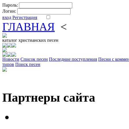
Пароль:
Логин:
вход
Регистрация
ГЛАВНАЯ
<
ФОРУМ
DV
каталог
христианских песен
Новости
Cписок песен
Последние поступления
Песни с комме
типов
Поиск песен
Партнеры сайта