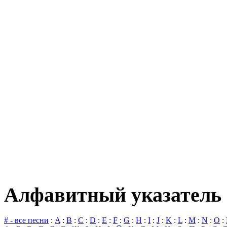
Алфавитный указатель 
# - все песни
:
A
:
B
:
C
:
D
:
E
:
F
:
G
:
H
:
I
:
J
:
K
:
L
:
M
:
N
:
O
: