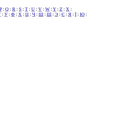
P
:
Q
:
R
:
S
:
T
:
U
:
V
:
W
:
Y
:
Z
:
X
:
Т
:
У
:
Ф
:
Х
:
Ц
:
Ч
:
Ш
:
Щ
:
Э
:
Є
:
Я
:
Ї
:
Ю
: