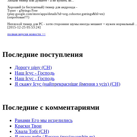
Забыли тюнер или думаете - а не купить ли...
Хороший (и бесплатный) тюнер для андроида -
Tuner - gStrings Free
(play.google.com/store/apps/details?id=org.cohortor.gstrings&hl=en)
(опробован!!!)
Неплохой тюнер для РС - хотя сторонние шумы иногда мешают + нужен нормальный ..
[2015-12-25 05:53:24]
полная версия новости >>
Последние поступления
Дорогу ціну (СН)
Наш Ісус - Господь
Наш Ісус - Господь
Я скажу Ісус (найпрекрасніше ймення з усіх) (СН)
Последние с комментариями
Ранами Его мы исцелились
Краски Твои
Хвала Тобі (СН)
Я спасу тебя / Rescue (russiaworship.ru)