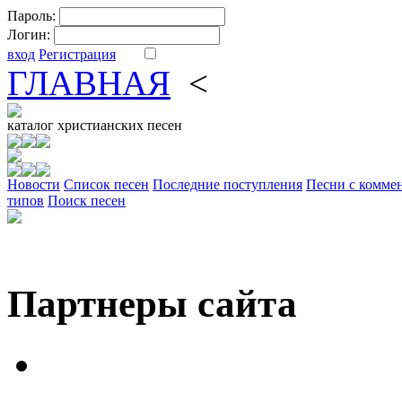
Пароль:
Логин:
вход
Регистрация
ГЛАВНАЯ
<
ФОРУМ
DV
каталог
христианских песен
Новости
Cписок песен
Последние поступления
Песни с комме
типов
Поиск песен
Партнеры сайта