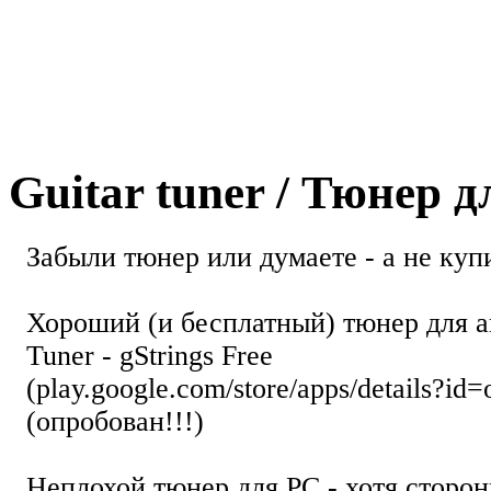
Guitar tuner / Тюнер 
Забыли тюнер или думаете - а не купи
Хороший (и бесплатный) тюнер для а
Tuner - gStrings Free
(play.google.com/store/apps/details?id=
(опробован!!!)
Неплохой тюнер для РС - хотя стор