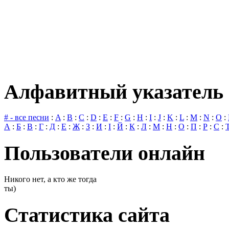
Алфавитный указатель 
# - все песни
:
A
:
B
:
C
:
D
:
E
:
F
:
G
:
H
:
I
:
J
:
K
:
L
:
M
:
N
:
O
:
А
:
Б
:
В
:
Г
:
Д
:
Е
:
Ж
:
З
:
И
:
І
:
Й
:
К
:
Л
:
М
:
Н
:
О
:
П
:
Р
:
С
:
Пользователи онлайн
Никого нет, а кто же тогда
ты)
Статистика сайта