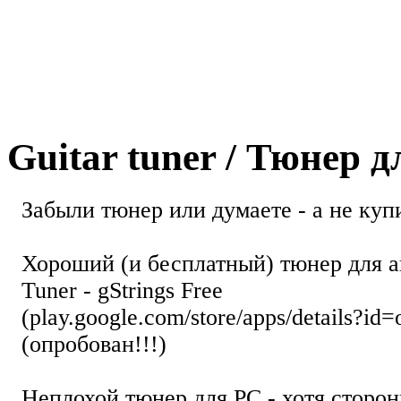
Guitar tuner / Тюнер 
Забыли тюнер или думаете - а не купи
Хороший (и бесплатный) тюнер для а
Tuner - gStrings Free
(play.google.com/store/apps/details?id=
(опробован!!!)
Неплохой тюнер для РС - хотя стор