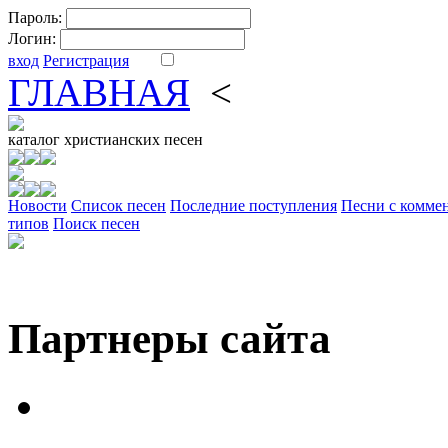
Пароль:
Логин:
вход
Регистрация
ГЛАВНАЯ
<
ФОРУМ
DV
каталог
христианских песен
Новости
Cписок песен
Последние поступления
Песни с комме
типов
Поиск песен
Партнеры сайта