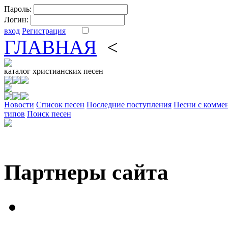
Пароль:
Логин:
вход
Регистрация
ГЛАВНАЯ
<
ФОРУМ
DV
каталог
христианских песен
Новости
Cписок песен
Последние поступления
Песни с комме
типов
Поиск песен
Партнеры сайта