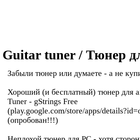
Guitar tuner / Тюнер 
Забыли тюнер или думаете - а не купи
Хороший (и бесплатный) тюнер для а
Tuner - gStrings Free
(play.google.com/store/apps/details?id=
(опробован!!!)
Неплохой тюнер для РС - хотя стор