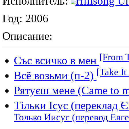
Исполнитель:
Hillsong Un
Год: 2006
Описание:
[From T
Със всичко в мен
[Take It 
Всё возьми (п-2)
Рятуєш мене (Came to m
Тільки Ісус (переклад 
Только Иисус (перевод Евг