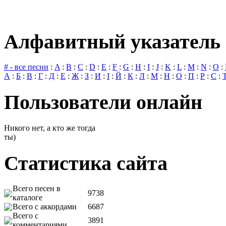
Алфавитный указатель 
# - все песни
:
A
:
B
:
C
:
D
:
E
:
F
:
G
:
H
:
I
:
J
:
K
:
L
:
M
:
N
:
O
:
А
:
Б
:
В
:
Г
:
Д
:
Е
:
Ж
:
З
:
И
:
І
:
Й
:
К
:
Л
:
М
:
Н
:
О
:
П
:
Р
:
С
:
Пользователи онлайн
Никого нет, а кто же тогда
ты)
Статистика сайта
Всего песен в
9738
каталоге
Всего с аккордами
6687
Всего с
3891
комментариями