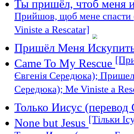
Ты пришёл, чтоб меня 
Прийшов, щоб мене спасти 
Viniste a Rescatar]
Пришёл Меня Искупит
[При
Came To My Rescue
Євгенія Середюка); Пришел,
Середюка); Me Viniste a Res
Только Иисус (перевод
[Тільки Іс
None but Jesus