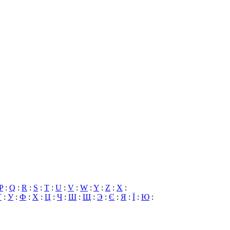
P
:
Q
:
R
:
S
:
T
:
U
:
V
:
W
:
Y
:
Z
:
X
:
Т
:
У
:
Ф
:
Х
:
Ц
:
Ч
:
Ш
:
Щ
:
Э
:
Є
:
Я
:
Ї
:
Ю
: