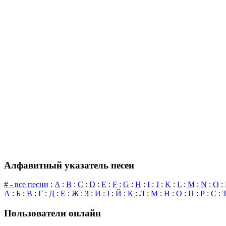
Алфавитный указатель песен
# - все песни
:
A
:
B
:
C
:
D
:
E
:
F
:
G
:
H
:
I
:
J
:
K
:
L
:
M
:
N
:
O
:
А
:
Б
:
В
:
Г
:
Д
:
Е
:
Ж
:
З
:
И
:
І
:
Й
:
К
:
Л
:
М
:
Н
:
О
:
П
:
Р
:
С
:
Пользователи онлайн