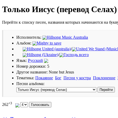
Только Иисус (перевод Селах)
Перейти к списку песен, названия которых начинаются на бук
Исполнитель:
Hillsong Music Australia
Альбом:
Mighty to save
Hillsong United (australia)
/
United We Stand (Musi
Hillsong (Ukraine)
/
Господь всего
Язык:
Русский
Номер дорожки: 5
Другое название: None but Jesus
Тематика:
Покаяние
Бог
Песни у костра
Поклонение
Песни альбома:
+3
262