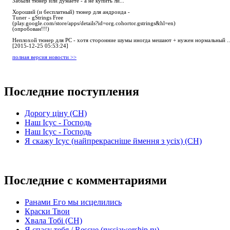
Забыли тюнер или думаете - а не купить ли...
Хороший (и бесплатный) тюнер для андроида -
Tuner - gStrings Free
(play.google.com/store/apps/details?id=org.cohortor.gstrings&hl=en)
(опробован!!!)
Неплохой тюнер для РС - хотя сторонние шумы иногда мешают + нужен нормальный ..
[2015-12-25 05:53:24]
полная версия новости >>
Последние поступления
Дорогу ціну (СН)
Наш Ісус - Господь
Наш Ісус - Господь
Я скажу Ісус (найпрекрасніше ймення з усіх) (СН)
Последние с комментариями
Ранами Его мы исцелились
Краски Твои
Хвала Тобі (СН)
Я спасу тебя / Rescue (russiaworship.ru)