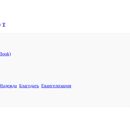
ву
Т
cBook)
Надежда
Благодать
Евангелизация