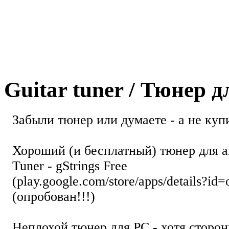
Guitar tuner / Тюнер 
Забыли тюнер или думаете - а не купи
Хороший (и бесплатный) тюнер для а
Tuner - gStrings Free
(play.google.com/store/apps/details?id=
(опробован!!!)
Неплохой тюнер для РС - хотя стор