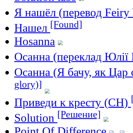
Я нашёл (перевод Feiry
[Found]
Нашел
Hosanna
Осанна (переклад Юлії
Осанна (Я бачу, як Цар
glory)]
Приведи к кресту (СН)
[Решение]
Solution
Point Of Difference