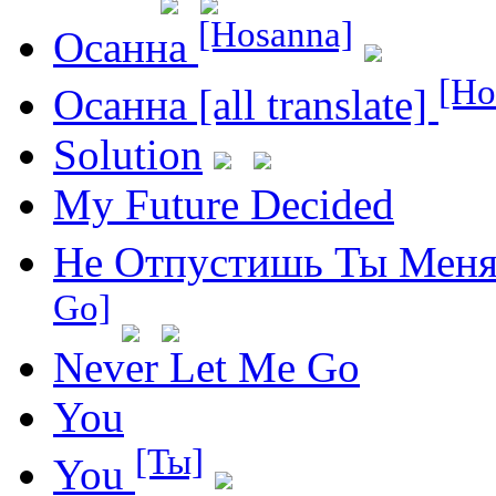
[Hosanna]
Осанна
[Ho
Осанна [all translate]
Solution
My Future Decided
Не Отпустишь Ты Меня 
Go]
Never Let Me Go
You
[Ты]
You