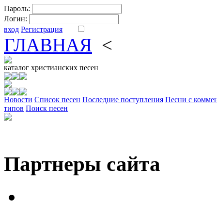
Пароль:
Логин:
вход
Регистрация
ГЛАВНАЯ
<
ФОРУМ
DV
каталог
христианских песен
Новости
Cписок песен
Последние поступления
Песни с комме
типов
Поиск песен
Партнеры сайта