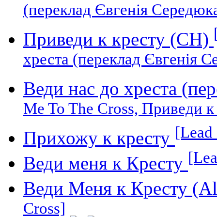
(переклад Євгенія Середюка
Приведи к кресту (СН)
хреста (переклад Євгенія С
Веди нас до хреста (пе
Me To The Cross, Приведи к
[Lead
Прихожу к кресту
[Lea
Веди меня к Кресту
Веди Меня к Кресту (Al
Cross]