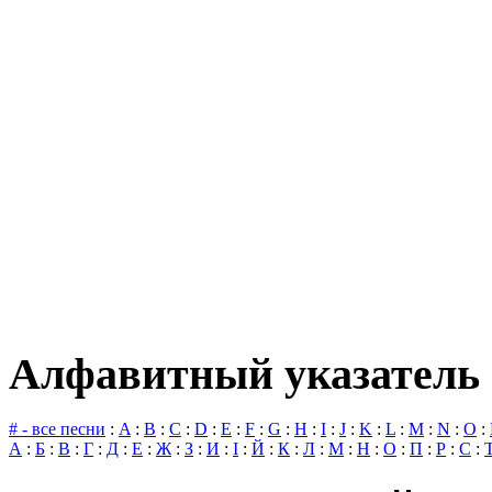
Алфавитный указатель 
# - все песни
:
A
:
B
:
C
:
D
:
E
:
F
:
G
:
H
:
I
:
J
:
K
:
L
:
M
:
N
:
O
:
А
:
Б
:
В
:
Г
:
Д
:
Е
:
Ж
:
З
:
И
:
І
:
Й
:
К
:
Л
:
М
:
Н
:
О
:
П
:
Р
:
С
: