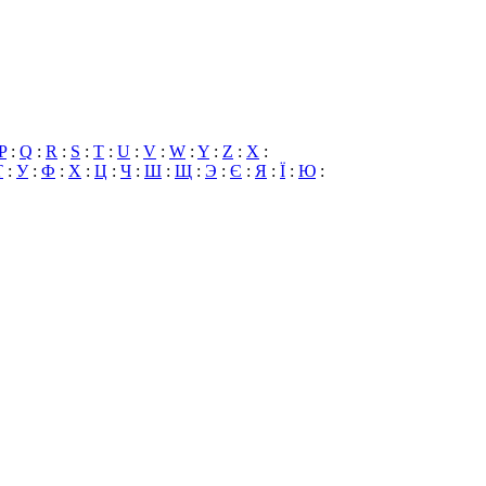
P
:
Q
:
R
:
S
:
T
:
U
:
V
:
W
:
Y
:
Z
:
X
:
Т
:
У
:
Ф
:
Х
:
Ц
:
Ч
:
Ш
:
Щ
:
Э
:
Є
:
Я
:
Ї
:
Ю
: