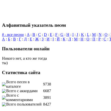
Алфавитный указатель песен
# - все песни
:
A
:
B
:
C
:
D
:
E
:
F
:
G
:
H
:
I
:
J
:
K
:
L
:
M
:
N
:
O
:
А
:
Б
:
В
:
Г
:
Д
:
Е
:
Ж
:
З
:
И
:
І
:
Й
:
К
:
Л
:
М
:
Н
:
О
:
П
:
Р
:
С
:
Пользователи онлайн
Никого нет, а кто же тогда
ты)
Статистика сайта
Всего песен в
9738
каталоге
Всего с аккордами
6687
Всего с
3891
комментариями
Всего пользователей
8427