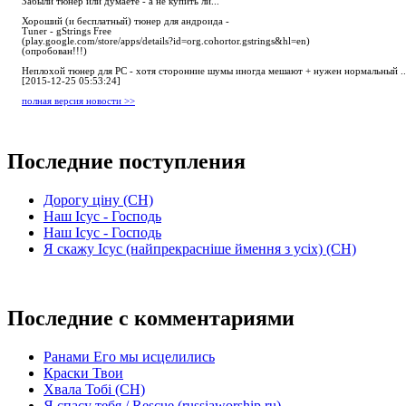
Забыли тюнер или думаете - а не купить ли...
Хороший (и бесплатный) тюнер для андроида -
Tuner - gStrings Free
(play.google.com/store/apps/details?id=org.cohortor.gstrings&hl=en)
(опробован!!!)
Неплохой тюнер для РС - хотя сторонние шумы иногда мешают + нужен нормальный ..
[2015-12-25 05:53:24]
полная версия новости >>
Последние поступления
Дорогу ціну (СН)
Наш Ісус - Господь
Наш Ісус - Господь
Я скажу Ісус (найпрекрасніше ймення з усіх) (СН)
Последние с комментариями
Ранами Его мы исцелились
Краски Твои
Хвала Тобі (СН)
Я спасу тебя / Rescue (russiaworship.ru)