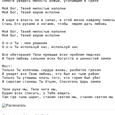
Помоги увидеть милость Божью, утопающим в грехе   

Мой Бог, Твоей милостью наполни

Мой Бог, Твоей верою исполни

И цари и власть не в силах, в этой жизни каждому помочь

Стань Его руками и ногами, чтобы  людям дать любовь 

Мой Бог, Твоей милостью наполни

Мой Бог, Твоей верою исполни

О-о-о Ты - мое решение

О-о-о Ты используй нас, используй нас

Все обетования Твои превыше всех проблем людских

И Твоя любовь сильнее всех богатств и ценностей земли

Мост:

Только Ты излечишь сердце вновь, разбитое грехом

И увидят все Твою любовь, кто был во тьме рабом

Только Ты утешишь плачь того, кто горем был убит

И сиротам станешь Ты Отцом, Спаситель Царь земли 

Твои руки мы, Твои ноги мы,  

Будем всех спасать, о Тебе вещать
