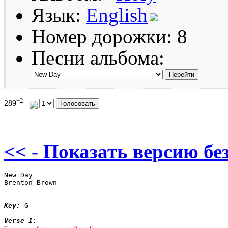
Язык:
English
Номер дорожки: 8
Песни альбома:
+2
289
<< - Показать версию без
New Day

Brenton Brown

Key:
 G

Verse 1