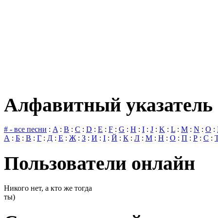
Алфавитный указатель 
# - все песни
:
A
:
B
:
C
:
D
:
E
:
F
:
G
:
H
:
I
:
J
:
K
:
L
:
M
:
N
:
O
:
А
:
Б
:
В
:
Г
:
Д
:
Е
:
Ж
:
З
:
И
:
І
:
Й
:
К
:
Л
:
М
:
Н
:
О
:
П
:
Р
:
С
:
Пользователи онлайн
Никого нет, а кто же тогда
ты)