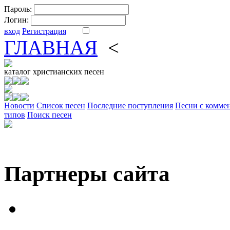
Пароль:
Логин:
вход
Регистрация
ГЛАВНАЯ
<
ФОРУМ
DV
каталог
христианских песен
Новости
Cписок песен
Последние поступления
Песни с комме
типов
Поиск песен
Партнеры сайта