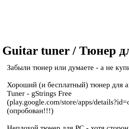
Guitar tuner / Тюнер 
Забыли тюнер или думаете - а не купи
Хороший (и бесплатный) тюнер для а
Tuner - gStrings Free
(play.google.com/store/apps/details?id=
(опробован!!!)
Неплохой тюнер для РС - хотя стор