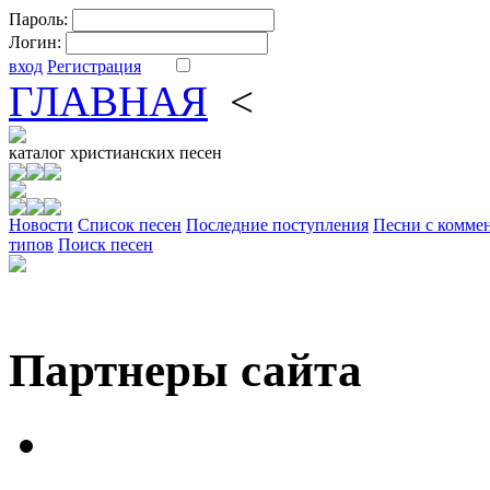
Пароль:
Логин:
вход
Регистрация
ГЛАВНАЯ
<
ФОРУМ
DV
каталог
христианских песен
Новости
Cписок песен
Последние поступления
Песни с комме
типов
Поиск песен
Партнеры сайта