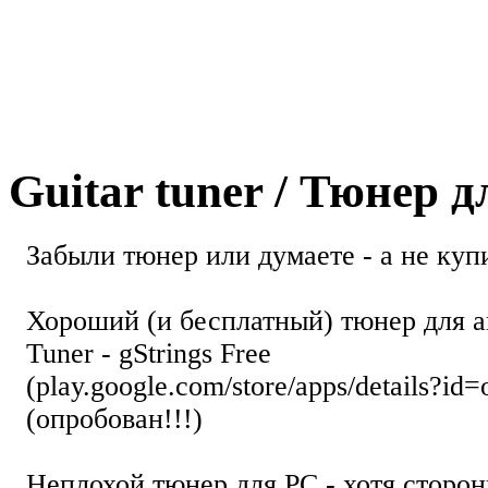
Guitar tuner / Тюнер 
Забыли тюнер или думаете - а не купи
Хороший (и бесплатный) тюнер для а
Tuner - gStrings Free
(play.google.com/store/apps/details?id=
(опробован!!!)
Неплохой тюнер для РС - хотя стор