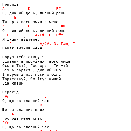
Навік змінив мене

Поруч Тебе стану я

Вільний в промінях Твого лиця

Ось я Твій, Господи - Ти мій

Вічна радість, дивний мир

І нарешті нас покине біль

Торжествуй, бо Ісус живий

Він живий
