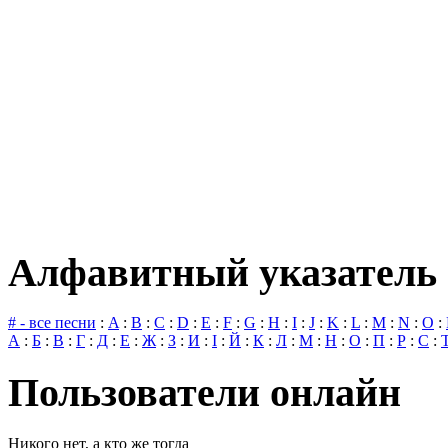
Алфавитный указатель 
# - все песни
:
A
:
B
:
C
:
D
:
E
:
F
:
G
:
H
:
I
:
J
:
K
:
L
:
M
:
N
:
O
:
А
:
Б
:
В
:
Г
:
Д
:
Е
:
Ж
:
З
:
И
:
І
:
Й
:
К
:
Л
:
М
:
Н
:
О
:
П
:
Р
:
С
:
Пользователи онлайн
Никого нет, а кто же тогда