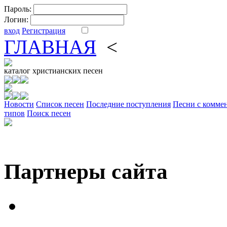
Пароль:
Логин:
вход
Регистрация
ГЛАВНАЯ
<
ФОРУМ
DV
каталог
христианских песен
Новости
Cписок песен
Последние поступления
Песни с комме
типов
Поиск песен
Партнеры сайта