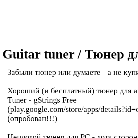
Guitar tuner / Тюнер 
Забыли тюнер или думаете - а не купи
Хороший (и бесплатный) тюнер для а
Tuner - gStrings Free
(play.google.com/store/apps/details?id=
(опробован!!!)
Неплохой тюнер для РС - хотя стор