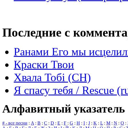
Последние с коммент
Ранами Его мы исцелил
Краски Твои
Хвала Тобі (СН)
Я спасу тебя / Rescue (r
Алфавитный указатель 
# - все песни
:
A
:
B
:
C
:
D
:
E
:
F
:
G
:
H
:
I
:
J
:
K
:
L
:
M
:
N
:
O
: