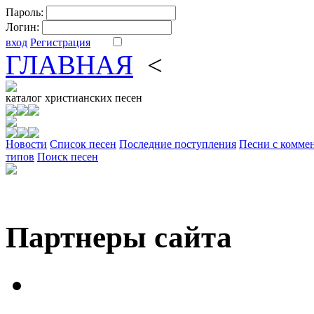
Пароль:
Логин:
вход
Регистрация
ГЛАВНАЯ
<
ФОРУМ
DV
каталог
христианских песен
Новости
Cписок песен
Последние поступления
Песни с комме
типов
Поиск песен
Партнеры сайта