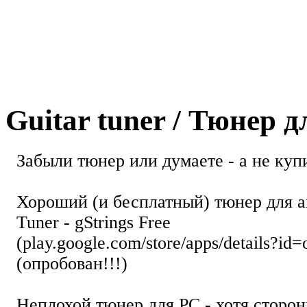
Guitar tuner / Тюнер 
Забыли тюнер или думаете - а не купи
Хороший (и бесплатный) тюнер для а
Tuner - gStrings Free
(play.google.com/store/apps/details?id=
(опробован!!!)
Неплохой тюнер для РС - хотя стор