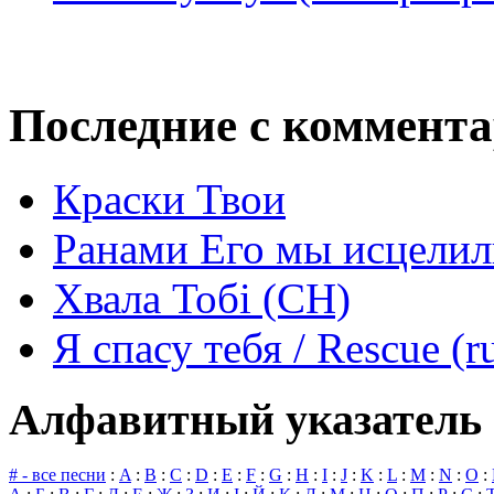
Последние с коммент
Краски Твои
Ранами Его мы исцелил
Хвала Тобі (СН)
Я спасу тебя / Rescue (r
Алфавитный указатель 
# - все песни
:
A
:
B
:
C
:
D
:
E
:
F
:
G
:
H
:
I
:
J
:
K
:
L
:
M
:
N
:
O
: