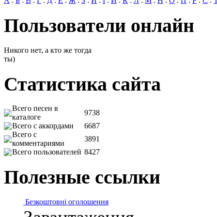
А
:
Б
:
В
:
Г
:
Д
:
Е
:
Ж
:
З
:
И
:
І
:
Й
:
К
:
Л
:
М
:
Н
:
О
:
П
:
Р
:
С
:
Пользователи онлайн
Никого нет, а кто же тогда
ты)
Статистика сайта
Всего песен в
9738
каталоге
Всего с аккордами
6687
Всего с
3891
комментариями
Всего пользователей
8427
Полезные ссылки
Безкоштовні оголошення