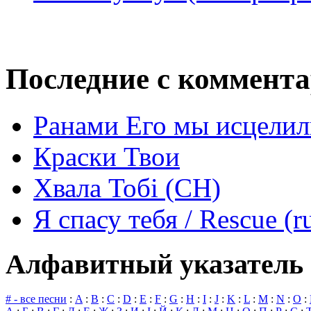
Последние с коммент
Ранами Его мы исцелил
Краски Твои
Хвала Тобі (СН)
Я спасу тебя / Rescue (r
Алфавитный указатель 
# - все песни
:
A
:
B
:
C
:
D
:
E
:
F
:
G
:
H
:
I
:
J
:
K
:
L
:
M
:
N
:
O
: