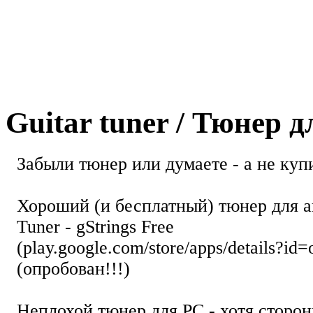
Guitar tuner / Тюнер 
Забыли тюнер или думаете - а не купи
Хороший (и бесплатный) тюнер для а
Tuner - gStrings Free
(play.google.com/store/apps/details?id=
(опробован!!!)
Неплохой тюнер для РС - хотя стор