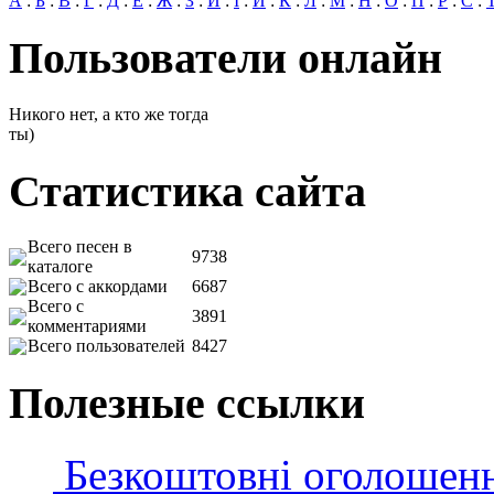
А
:
Б
:
В
:
Г
:
Д
:
Е
:
Ж
:
З
:
И
:
І
:
Й
:
К
:
Л
:
М
:
Н
:
О
:
П
:
Р
:
С
:
Пользователи онлайн
Никого нет, а кто же тогда
ты)
Статистика сайта
Всего песен в
9738
каталоге
Всего с аккордами
6687
Всего с
3891
комментариями
Всего пользователей
8427
Полезные ссылки
Безкоштовні оголошен