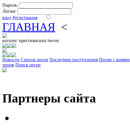
Пароль:
Логин:
вход
Регистрация
ГЛАВНАЯ
<
ФОРУМ
DV
каталог
христианских песен
Новости
Cписок песен
Последние поступления
Песни с комме
типов
Поиск песен
Партнеры сайта