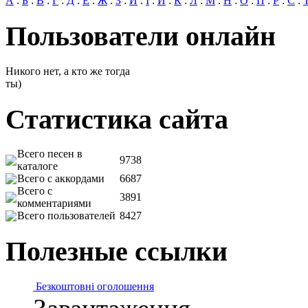
А
:
Б
:
В
:
Г
:
Д
:
Е
:
Ж
:
З
:
И
:
І
:
Й
:
К
:
Л
:
М
:
Н
:
О
:
П
:
Р
:
С
:
Пользователи онлайн
Никого нет, а кто же тогда
ты)
Статистика сайта
Всего песен в
9738
каталоге
Всего с аккордами
6687
Всего с
3891
комментариями
Всего пользователей
8427
Полезные ссылки
Безкоштовні оголошення