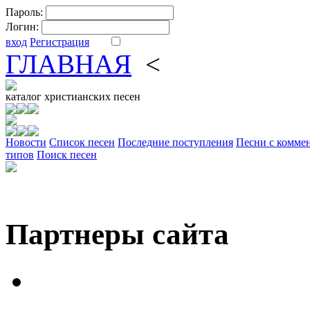
Пароль:
Логин:
вход
Регистрация
ГЛАВНАЯ
<
ФОРУМ
DV
каталог
христианских песен
Новости
Cписок песен
Последние поступления
Песни с комме
типов
Поиск песен
Партнеры сайта