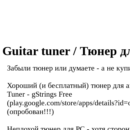
Guitar tuner / Тюнер 
Забыли тюнер или думаете - а не купи
Хороший (и бесплатный) тюнер для а
Tuner - gStrings Free
(play.google.com/store/apps/details?id=
(опробован!!!)
Неплохой тюнер для РС - хотя стор