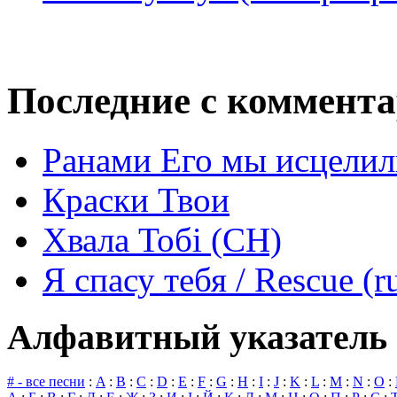
Последние с коммент
Ранами Его мы исцелил
Краски Твои
Хвала Тобі (СН)
Я спасу тебя / Rescue (r
Алфавитный указатель 
# - все песни
:
A
:
B
:
C
:
D
:
E
:
F
:
G
:
H
:
I
:
J
:
K
:
L
:
M
:
N
:
O
: